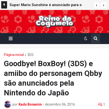
Super Mario Sunshine é anunciado para o
Nintendo GameCube - Nintendo Classics do
Nintendo Switch Online
Página inicial
3DS
Goodbye! BoxBoy! (3DS) e
amiibo do personagem Qbby
são anunciados pela
Nintendo do Japão
por
Kadu Bonamin
•
dezembro 06, 2016
1