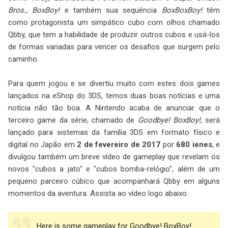
Bros.
,
BoxBoy!
e também sua sequência
BoxBoxBoy!
têm
como protagonista um simpático cubo com olhos chamado
Qbby, que tem a habilidade de produzir outros cubos e usá-los
de formas variadas para vencer os desafios que surgem pelo
caminho.
Para quem jogou e se divertiu muito com estes dois games
lançados na eShop do 3DS, temos duas boas notícias e uma
notícia não tão boa. A Nintendo acaba de anunciar que o
terceiro game da série, chamado de
Goodbye! BoxBoy!
, será
lançado para sistemas da família 3DS em formato físico e
digital no Japão em
2 de fevereiro de 2017
por
680 ienes
, e
divulgou também um breve vídeo de gameplay que revelam os
novos "cubos a jato" e "cubos bomba-relógio", além de um
pequeno parceiro cúbico que acompanhará Qbby em alguns
momentos da aventura. Assista ao vídeo logo abaixo.
Here is some gameplay for Goodbye! BoxBoy!