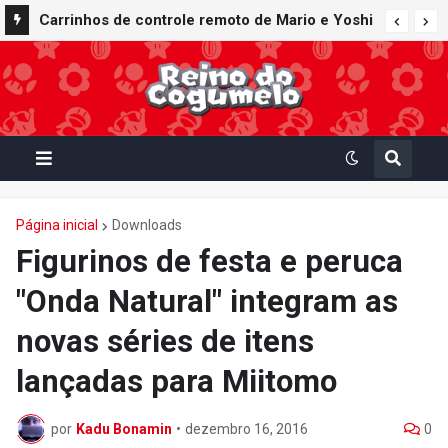
Carrinhos de controle remoto de Mario e Yoshi
inspirados em Mario Kart World são lançados
pela fabricante Kyosho Egg
Página inicial
Downloads
Figurinos de festa e peruca
"Onda Natural" integram as
novas séries de itens
lançadas para Miitomo
por
Kadu Bonamin
•
dezembro 16, 2016
0