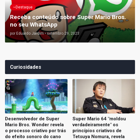
~Destaque
Receba conteúdo sobre Super Mario Bros.
no seu WhatsApp
por
Eduardo Jardim
•
setembro 29, 2023
Curiosidades
Desenvolvedor de Super
Super Mario 64 "moldou
Mario Bros. Wonder revela
verdadeiramente" os
o processo criativo por trás
princípios criativos de
do efeito sonoro do cano
Tetsuya Nomura, revela