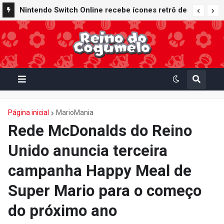
Nintendo Switch Online recebe ícones retrô de
Mario Paint (SNES) e Mario Kart: Super Circuit
(GBA)
Página inicial
MarioMania
Rede McDonalds do Reino
Unido anuncia terceira
campanha Happy Meal de
Super Mario para o começo
do próximo ano