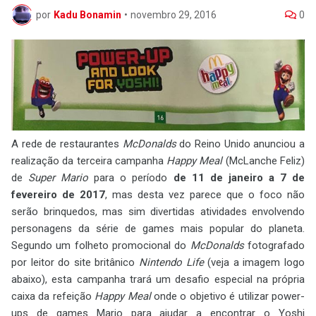
por
Kadu Bonamin
•
novembro 29, 2016
0
A rede de restaurantes
McDonalds
do Reino Unido anunciou a
realização da terceira campanha
Happy Meal
(McLanche Feliz)
de
Super Mario
para o período
de 11 de janeiro a 7 de
fevereiro de 2017
, mas desta vez parece que o foco não
serão brinquedos, mas sim divertidas atividades envolvendo
personagens da série de games mais popular do planeta.
Segundo um folheto promocional do
McDonalds
fotografado
por leitor do site britânico
Nintendo Life
(veja a imagem logo
abaixo), esta campanha trará um desafio especial na própria
caixa da refeição
Happy Meal
onde o objetivo é utilizar power-
ups de games Mario para ajudar a encontrar o Yoshi