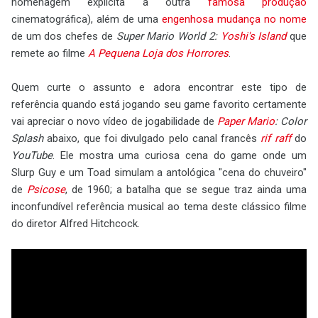
homenagem explícita a outra
famosa produção
cinematográfica), além de uma
engenhosa mudança no nome
de um dos chefes de
Super Mario World 2:
Yoshi's Island
que
remete ao filme
A Pequena Loja dos Horrores
.
Quem curte o assunto e adora encontrar este tipo de
referência quando está jogando seu game favorito certamente
vai apreciar o novo vídeo de jogabilidade de
Paper Mario
: Color
Splash
abaixo, que foi divulgado pelo canal francês
rif raff
do
YouTube
. Ele mostra uma curiosa cena do game onde um
Slurp Guy e um Toad simulam a antológica "cena do chuveiro"
de
Psicose
, de 1960; a batalha que se segue traz ainda uma
inconfundível referência musical ao tema deste clássico filme
do diretor Alfred Hitchcock.