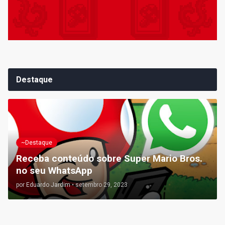
Destaque
~Destaque
Receba conteúdo sobre Super Mario Bros.
no seu WhatsApp
por
Eduardo Jardim
•
setembro 29, 2023