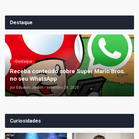
Destaque
~Destaque
Receba conteúdo sobre Super Mario Bros.
no seu WhatsApp
por
Eduardo Jardim
•
setembro 29, 2023
Curiosidades