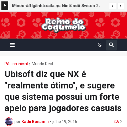
Minecraft ganha data no Nintendo Switch 2;
Super Mario Mash-Up receberá atualização
gráfica exclusiva
Página inicial
Mundo Real
Ubisoft diz que NX é
"realmente ótimo", e sugere
que sistema possui um forte
apelo para jogadores casuais
por
Kadu Bonamin
•
julho 19, 2016
2