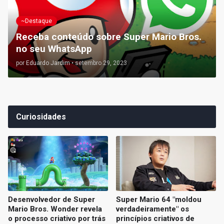
~Destaque
Receba conteúdo sobre Super Mario Bros.
no seu WhatsApp
por
Eduardo Jardim
•
setembro 29, 2023
Curiosidades
Desenvolvedor de Super
Super Mario 64 "moldou
Mario Bros. Wonder revela
verdadeiramente" os
o processo criativo por trás
princípios criativos de