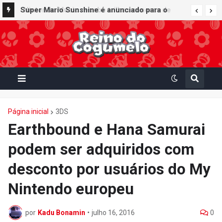
Super Mario Sunshine é anunciado para o
Nintendo GameCube - Nintendo Classics do
Nintendo Switch Online
Página inicial
3DS
Earthbound e Hana Samurai
podem ser adquiridos com
desconto por usuários do My
Nintendo europeu
por
Kadu Bonamin
•
julho 16, 2016
0