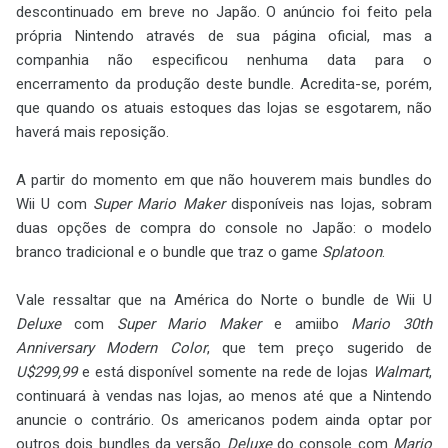
descontinuado em breve no Japão. O anúncio foi feito pela
própria Nintendo através de sua página oficial, mas a
companhia não especificou nenhuma data para o
encerramento da produção deste bundle. Acredita-se, porém,
que quando os atuais estoques das lojas se esgotarem, não
haverá mais reposição.
A partir do momento em que não houverem mais bundles do
Wii U com
Super Mario Maker
disponíveis nas lojas, sobram
duas opções de compra do console no Japão: o modelo
branco tradicional e o bundle que traz o game
Splatoon
.
Vale ressaltar que na América do Norte o bundle de Wii U
Deluxe
com
Super Mario Maker
e amiibo
Mario 30th
Anniversary Modern Color
, que tem preço sugerido de
U$299,99
e está disponível somente na rede de lojas
Walmart
,
continuará à vendas nas lojas, ao menos até que a Nintendo
anuncie o contrário. Os americanos podem ainda optar por
outros dois bundles da versão
Deluxe
do console com
Mario