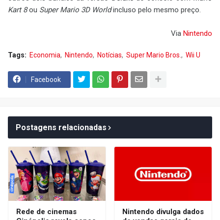
Kart 8
ou
Super Mario 3D World
incluso pelo mesmo preço.
Via
Nintendo
Tags:
Economia
Nintendo
Notícias
Super Mario Bros.
Wii U
Facebook
Postagens relacionadas
Rede de cinemas
Nintendo divulga dados