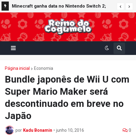
Minecraft ganha data no Nintendo Switch 2;
Super Mario Mash-Up receberá atualização
gráfica exclusiva
Página inicial
Economia
Bundle japonês de Wii U com
Super Mario Maker será
descontinuado em breve no
Japão
por
Kadu Bonamin
•
junho 10, 2016
0