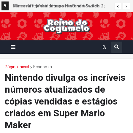
Minecraft ganha data no Nintendo Switch 2;
Super Mario Mash-Up receberá atualização
gráfica exclusiva
Página inicial
Economia
Nintendo divulga os incríveis
números atualizados de
cópias vendidas e estágios
criados em Super Mario
Maker