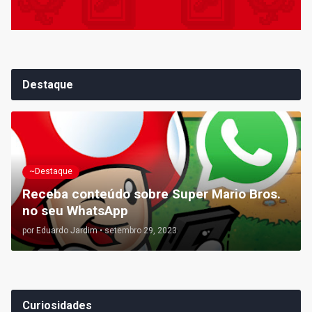
Destaque
~Destaque
Receba conteúdo sobre Super Mario Bros.
no seu WhatsApp
por
Eduardo Jardim
•
setembro 29, 2023
Curiosidades