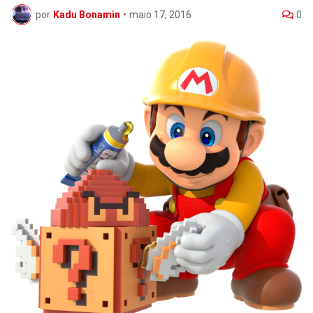
por
Kadu Bonamin
•
maio 17, 2016
0