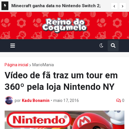
Minecraft ganha data no Nintendo Switch 2;
Super Mario Mash-Up receberá atualização
gráfica exclusiva
Página inicial
MarioMania
Vídeo de fã traz um tour em
360º pela loja Nintendo NY
por
Kadu Bonamin
•
maio 17, 2016
0