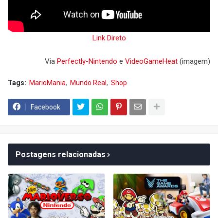
Link Direto
Via
Perfectly-Nintendo
e
VideoGameHeat
(imagem)
Tags:
MarioMania
Mundo Real
Shop
Facebook
Postagens relacionadas