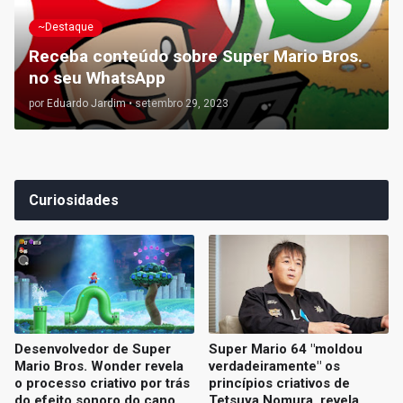
~Destaque
Receba conteúdo sobre Super Mario Bros.
no seu WhatsApp
por
Eduardo Jardim
•
setembro 29, 2023
Curiosidades
Desenvolvedor de Super
Super Mario 64 "moldou
Mario Bros. Wonder revela
verdadeiramente" os
o processo criativo por trás
princípios criativos de
do efeito sonoro do cano
Tetsuya Nomura, revela