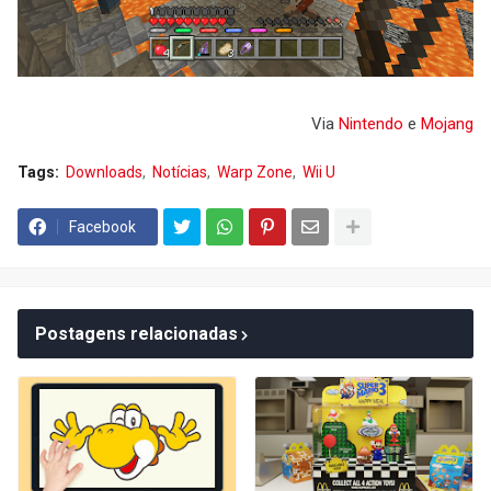
Via
Nintendo
e
Mojang
Tags:
Downloads
Notícias
Warp Zone
Wii U
Facebook
Postagens relacionadas