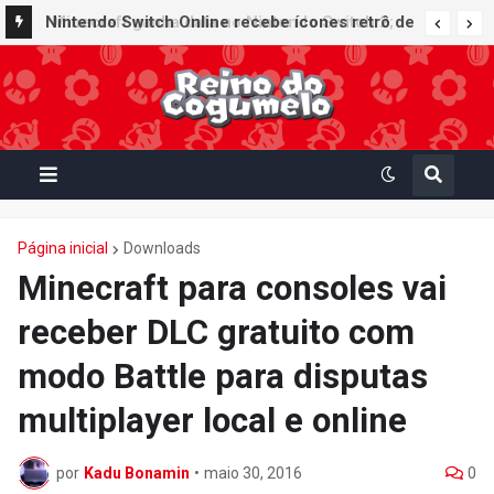
Nintendo Switch Online recebe ícones retrô de
Mario Paint (SNES) e Mario Kart: Super Circuit
(GBA)
Página inicial
Downloads
Minecraft para consoles vai
receber DLC gratuito com
modo Battle para disputas
multiplayer local e online
por
Kadu Bonamin
•
maio 30, 2016
0