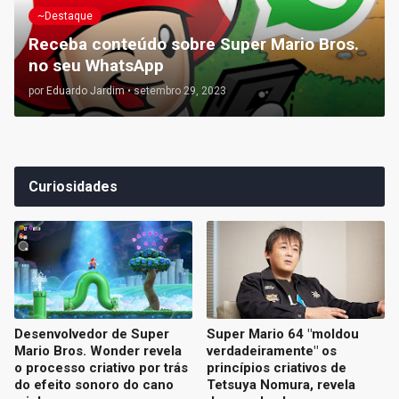
~Destaque
Receba conteúdo sobre Super Mario Bros.
no seu WhatsApp
por
Eduardo Jardim
•
setembro 29, 2023
Curiosidades
Desenvolvedor de Super
Super Mario 64 "moldou
Mario Bros. Wonder revela
verdadeiramente" os
o processo criativo por trás
princípios criativos de
do efeito sonoro do cano
Tetsuya Nomura, revela