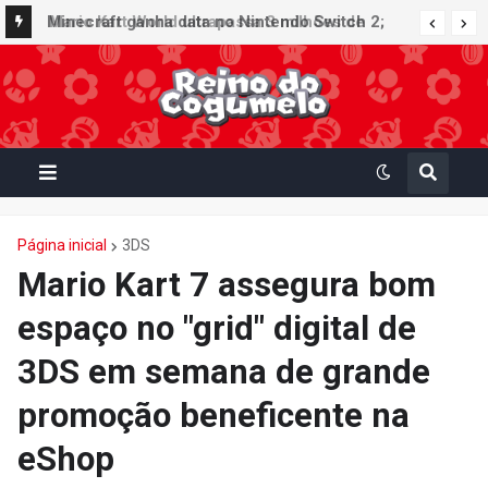
Minecraft ganha data no Nintendo Switch 2;
Super Mario Mash-Up receberá atualização
gráfica exclusiva
Página inicial
3DS
Mario Kart 7 assegura bom
espaço no "grid" digital de
3DS em semana de grande
promoção beneficente na
eShop