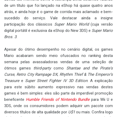
de um título que foi lançado na eShop há quase quatro anos
atrás, e ainda hoje é o game de corrida mais aclamado e bem-
sucedido do serviço. Vale destacar ainda a insigne
participação dos clássicos
Super Mario World
(cuja versão
digital portátil é exclusiva da eShop do New 3DS) e
Super Mario
Bros. 3
.
Apesar do ótimo desempenho no cenário digital, os games
Mario acabaram sendo meio ofuscados no ranking desta
semana pelas avassaladoras vendas de uma seleção de
ótimos games
third-party
como
Shantae and the Pirate's
Curse
,
Retro City Rampage DX
,
Rhythm Thief & The Emperor’s
Treasure
e
Super Street Fighter IV 3D Edition
. A explicação
para este súbito aumento expressivo nas vendas destes
games é bem simples: eles são parte da imperdível promoção
beneficente
Humble Friends of Nintendo Bundle
para Wii U e
3DS, onde os consumidores podem adquirir um pacote com
diversos títulos de alta qualidade por
U$1
ou mais. Confira logo