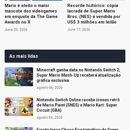
Mario é eleito o maior
Recorde histórico: cópia
mascote dos videogames
lacrada de Super Mario
em enquete da The Game
Bros. (NES) é vendida por
Awards no X
US$ 3 milhões em leilão
June 20, 2026
June 17, 2026
As mais lidas
Minecraft ganha data no Nintendo Switch 2;
Super Mario Mash-Up receberá atualização
gráfica exclusiva
agosto 06, 2026
Nintendo Switch Online recebe ícones retrô
de Mario Paint (SNES) e Mario Kart: Super
Circuit (GBA)
agosto 06, 2026
Furuta lança Choco Egg temático de Super