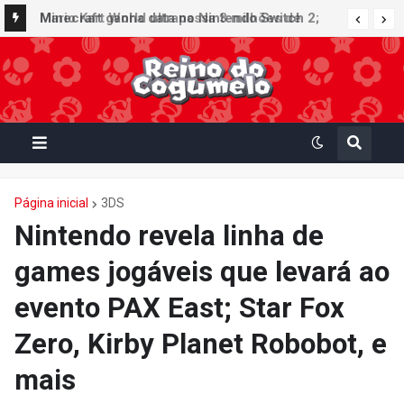
Minecraft ganha data no Nintendo Switch 2;
Super Mario Mash-Up receberá atualização
gráfica exclusiva
Página inicial
3DS
Nintendo revela linha de
games jogáveis que levará ao
evento PAX East; Star Fox
Zero, Kirby Planet Robobot, e
mais