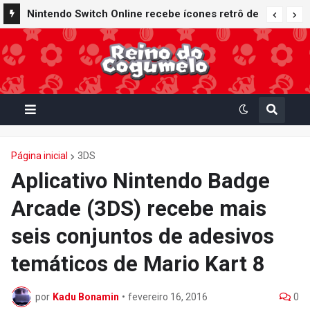
Nintendo Switch Online recebe ícones retrô de
Mario Paint (SNES) e Mario Kart: Super Circuit
(GBA)
Página inicial
3DS
Aplicativo Nintendo Badge
Arcade (3DS) recebe mais
seis conjuntos de adesivos
temáticos de Mario Kart 8
por
Kadu Bonamin
•
fevereiro 16, 2016
0