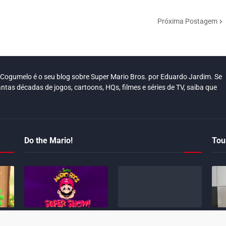
Próxima Postagem
o Cogumelo é o seu blog sobre Super Mario Bros. por Eduardo Jardim. Se
antas décadas de jogos, cartoons, HQs, filmes e séries de TV, saiba que
Do the Mario!
Tour
ious
Desenho clássico The
Ex-artista da Rare
Miya
ausa
Super Mario Bros. Super
descarta série de TV
novo