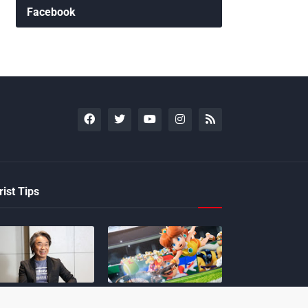
Facebook
ist Tips
moto incentiva
Nintendo compartilha 5
s desenvolvedores a
dicas para dominar as