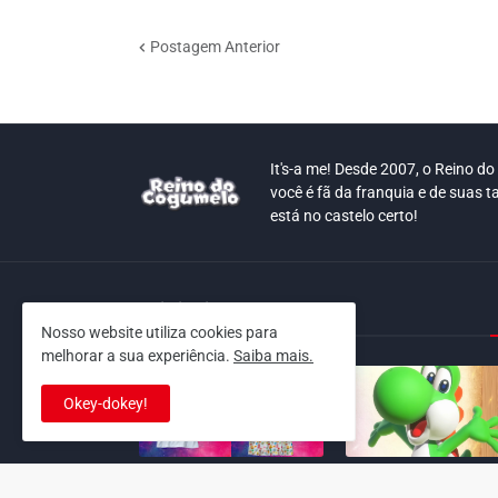
Postagem Anterior
It's-a me! Desde 2007, o Reino d
você é fã da franquia e de suas t
está no castelo certo!
This is cinema!
Nosso website utiliza cookies para
melhorar a sua experiência.
Saiba mais.
Okey-dokey!
Super Mario Galaxy: O
Yoshi and the Myster
Filme: BEAMS lança
Book só nasceu por c