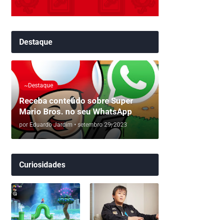
Destaque
~Destaque
Receba conteúdo sobre Super
Mario Bros. no seu WhatsApp
por
Eduardo Jardim
•
setembro 29, 2023
Curiosidades