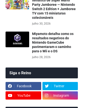
temático de Super Mario
Party Jamboree — Nintendo
Switch 2 Edition + Jamboree
TV com 15 miniaturas
colecionáveis
julho 30, 2026
Miyamoto detalha como os
resultados negativos do
Nintendo GameCube
pavimentaram o caminho
para o Wii e o DS
julho 28, 2026
Siga o Reino
Facebook
Twitter
YouTube
Instagram