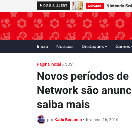
Nintendo Swi
D.E.B.S. ALERT
ADVANCE
Início
Notícias
Destaques
Games
Página inicial
3DS
Novos períodos de
Network são anunc
saiba mais
por
Kadu Bonamin
•
fevereiro 16, 2016