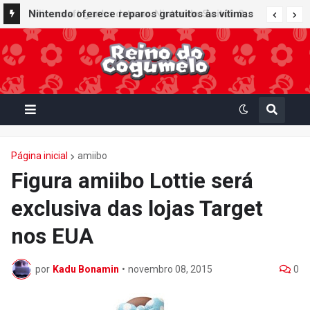
Nintendo oferece reparos gratuitos às vítimas
do terremoto de Kumamoto e doa 50 milhões
de ienes à Cruz Vermelha
Página inicial
amiibo
Figura amiibo Lottie será
exclusiva das lojas Target
nos EUA
por
Kadu Bonamin
•
novembro 08, 2015
0