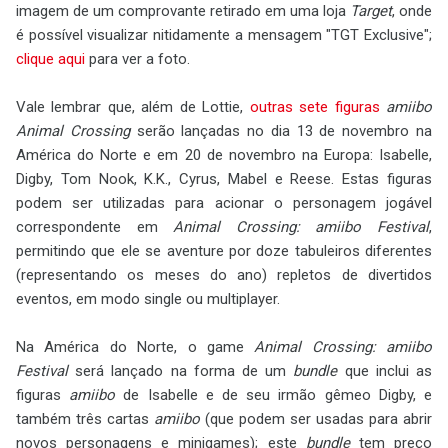
imagem de um comprovante retirado em uma loja
Target
, onde
é possível visualizar nitidamente a mensagem "TGT Exclusive";
clique aqui
para ver a foto.
Vale lembrar que, além de Lottie,
outras sete figuras
amiibo
Animal Crossing
serão lançadas no dia 13 de novembro na
América do Norte e em 20 de novembro na Europa: Isabelle,
Digby, Tom Nook, K.K., Cyrus, Mabel e Reese. Estas figuras
podem ser utilizadas para acionar o personagem jogável
correspondente em
Animal Crossing: amiibo Festival
,
permitindo que ele se aventure por doze tabuleiros diferentes
(representando os meses do ano) repletos de divertidos
eventos, em modo single ou multiplayer.
Na América do Norte, o game
Animal Crossing: amiibo
Festival
será lançado na forma de um
bundle
que inclui as
figuras
amiibo
de Isabelle e de seu irmão gêmeo Digby, e
também três cartas
amiibo
(que podem ser usadas para abrir
novos personagens e minigames); este
bundle
tem preço