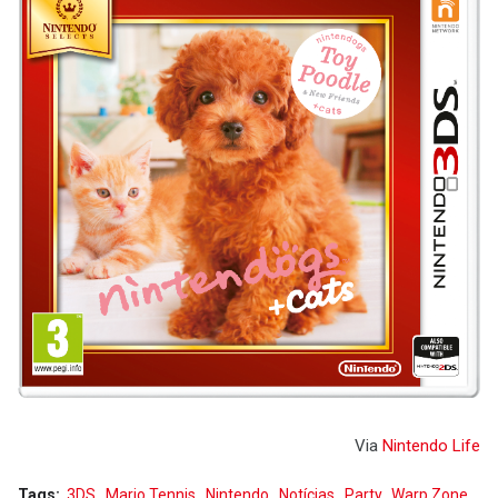
Via
Nintendo Life
Tags:
3DS
Mario Tennis
Nintendo
Notícias
Party
Warp Zone