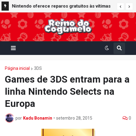
Nintendo oferece reparos gratuitos às vítimas
do terremoto de Kumamoto e doa 50 milhões
de ienes à Cruz Vermelha
Página inicial
3DS
Games de 3DS entram para a
linha Nintendo Selects na
Europa
por
Kadu Bonamin
•
setembro 28, 2015
0