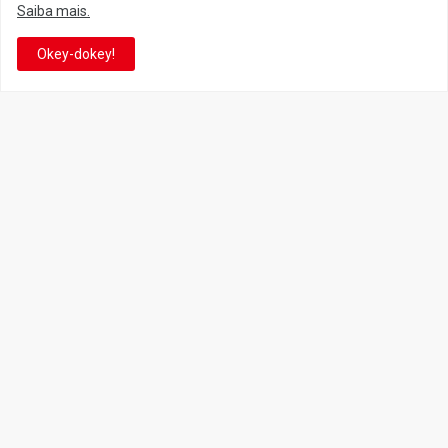
Saiba mais.
Facebook
Twitter
Okey-dokey!
YouTube
Instagram
Facebook
It's-a me! Desde 2007, o Reino do Cogumelo é o seu blog sobre
Super Mario Bros. por Eduardo Jardim. Se você é fã da franquia e
de suas tantas décadas de jogos, cartoons, HQs, filmes e séries de
TV, saiba que está no castelo certo!