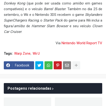
Donkey Kong
(que pode ser usada como
amiibo
em games
compatíveis) e o veículo
Barrel Blaster
. Também no dia 25 de
setembro, o Wii e o Nintendo 3DS recebem o game
Skylanders
SuperChargers Racing
; o
Starter Pack
do game para Wii inclui a
figura/
amiibo
de
Hammer Slam Bowser
e seu veículo
Clown
Car Cruiser
.
Via
Nintendo World Report TV
Tags:
Warp Zone
Wii U
Facebook
Postagens relacionadas