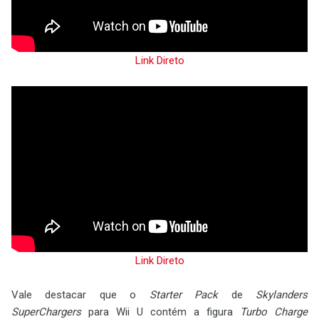
Link Direto
Link Direto
Vale destacar que o
Starter Pack
de
Skylanders
SuperChargers
para Wii U contém a figura
Turbo Charge