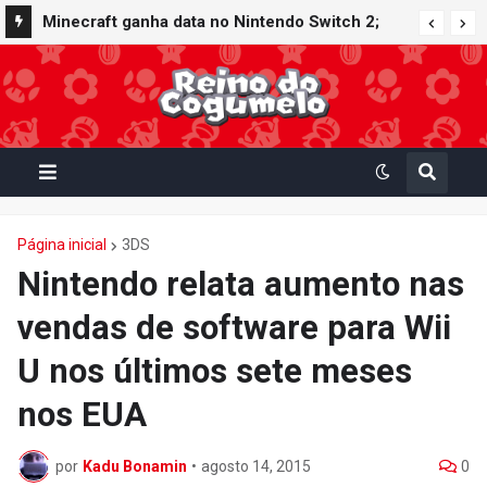
Minecraft ganha data no Nintendo Switch 2;
Super Mario Mash-Up receberá atualização
gráfica exclusiva
Página inicial
3DS
Nintendo relata aumento nas
vendas de software para Wii
U nos últimos sete meses
nos EUA
por
Kadu Bonamin
•
agosto 14, 2015
0