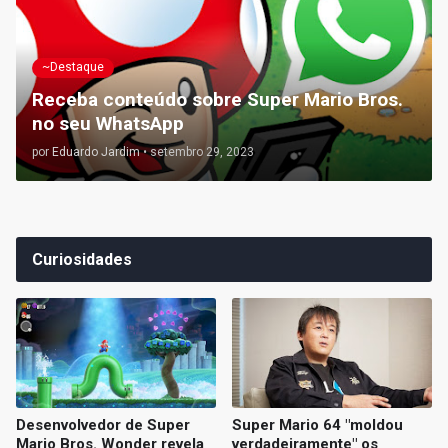
~Destaque
Receba conteúdo sobre Super Mario Bros.
no seu WhatsApp
por
Eduardo Jardim
•
setembro 29, 2023
Curiosidades
Desenvolvedor de Super
Super Mario 64 "moldou
Mario Bros. Wonder revela
verdadeiramente" os