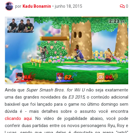
por
Kadu Bonamin
•
junho 18, 2015
0
Ainda que
Super Smash Bros. for Wii U
não seja exatamente
uma das grandes novidades da
E3 2015
, o conteúdo adicional
baixável que foi lançado para o game no último domingo sem
dúvida é - mais detalhes sobre o assunto você encontra
clicando aqui
. No vídeo de jogabilidade abaixo, você pode
conferir duas partidas entre os novos personagens Ryu, Roy e
Lucas, sendo que uma delas é disputada na arena "retrô"