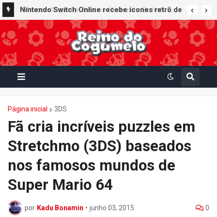
Nintendo Switch Online recebe ícones retrô de
Mario Paint (SNES) e Mario Kart: Super Circuit
(GBA)
Página inicial
3DS
Fã cria incríveis puzzles em
Stretchmo (3DS) baseados
nos famosos mundos de
Super Mario 64
por
Kadu Bonamin
•
junho 03, 2015
0