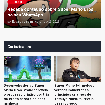
~Destaque
Receba conteúdo sobre Super Mario Bros.
no seu WhatsApp
por
Eduardo Jardim
•
setembro 29, 2023
Curiosidades
Desenvolvedor de Super
Super Mario 64 "moldou
Mario Bros. Wonder revela
verdadeiramente" os
o processo criativo por trás
princípios criativos de
do efeito sonoro do cano
Tetsuya Nomura, revela
minhoca
desenvolvedor