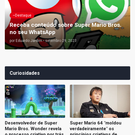
~Destaque
Receba conteúdo sobre Super Mario Bros.
no seu WhatsApp
por
Eduardo Jardim
•
setembro 29, 2023
Curiosidades
Desenvolvedor de Super
Super Mario 64 "moldou
Mario Bros. Wonder revela
verdadeiramente" os
o processo criativo por trás
princípios criativos de