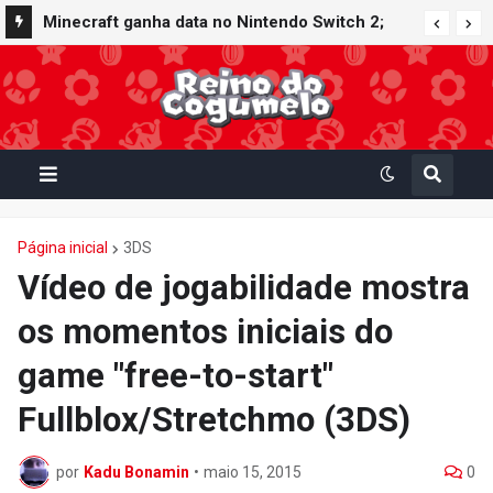
Minecraft ganha data no Nintendo Switch 2;
Super Mario Mash-Up receberá atualização
gráfica exclusiva
Página inicial
3DS
Vídeo de jogabilidade mostra
os momentos iniciais do
game "free-to-start"
Fullblox/Stretchmo (3DS)
por
Kadu Bonamin
•
maio 15, 2015
0