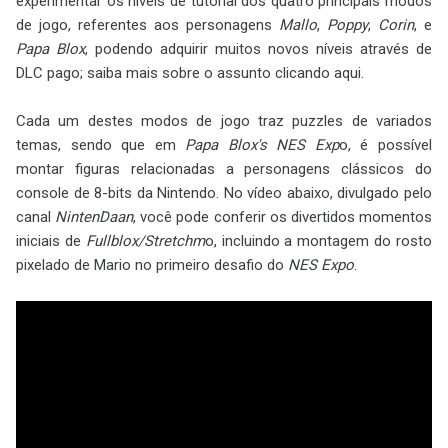
experimentar os níveis de tutorial dos quatro principais modos
de jogo, referentes aos personagens
Mallo
,
Poppy
,
Corin
, e
Papa Blox
, podendo adquirir muitos novos níveis através de
DLC pago; saiba mais sobre o assunto clicando aqui.
Cada um destes modos de jogo traz puzzles de variados
temas, sendo que em
Papa Blox's NES Exp
o, é possível
montar figuras relacionadas a personagens clássicos do
console de 8-bits da Nintendo. No vídeo abaixo, divulgado pelo
canal
NintenDaan
, você pode conferir os divertidos momentos
iniciais de
Fullblox/Stretchm
o, incluindo a montagem do rosto
pixelado de Mario no primeiro desafio do
NES Expo
.