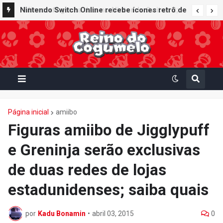
Nintendo Switch Online recebe ícones retrô de
Mario Paint (SNES) e Mario Kart: Super Circuit
(GBA)
Página inicial
amiibo
Figuras amiibo de Jigglypuff
e Greninja serão exclusivas
de duas redes de lojas
estadunidenses; saiba quais
por
Kadu Bonamin
•
abril 03, 2015
0