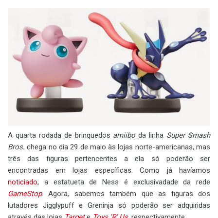
A quarta rodada de brinquedos
amiibo
da linha
Super Smash
Bros.
chega no dia 29 de maio às lojas norte-americanas, mas
três das figuras pertencentes a ela só poderão ser
encontradas em lojas específicas. Como já havíamos
noticiado
, a estatueta de Ness é exclusivadade da rede
GameStop
. Agora, sabemos também que as figuras dos
lutadores Jigglypuff e Greninja só poderão ser adquiridas
através das lojas
Target
e
Toys 'R' Us
, respectivamente.