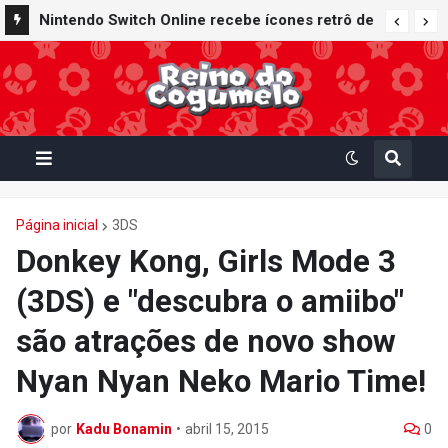
Nintendo Switch Online recebe ícones retrô de
Mario Paint (SNES) e Mario Kart: Super Circuit
(GBA)
Página inicial
3DS
Donkey Kong, Girls Mode 3
(3DS) e "descubra o amiibo"
são atrações de novo show
Nyan Nyan Neko Mario Time!
por
Kadu Bonamin
•
abril 15, 2015
0