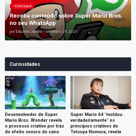
~Destaque
Receba conteúdo sobre Super Mario Bros.
no seu WhatsApp
por
Eduardo Jardim
•
setembro 29, 2023
Curiosidades
Desenvolvedor de Super
Super Mario 64 "moldou
Mario Bros. Wonder revela
verdadeiramente" os
o processo criativo por trás
princípios criativos de
do efeito sonoro do cano
Tetsuya Nomura, revela