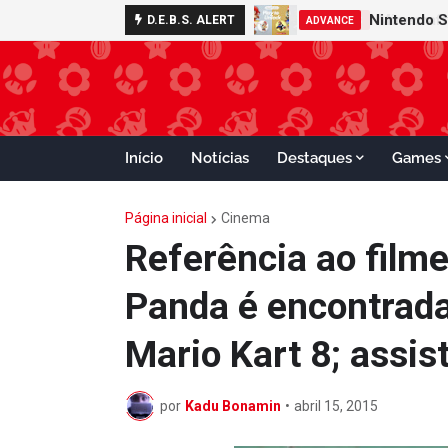
Nintendo S
D.E.B.S. ALERT
ADVANCE
Início
Notícias
Destaques
Games
Página inicial
Cinema
Referência ao film
Panda é encontrada
Mario Kart 8; assis
por
Kadu Bonamin
•
abril 15, 2015