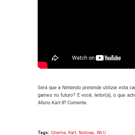
Será que a Nintendo pretende utilizar esta c
games no futuro? E você, leitor(a), o que ac
Mario Kart 8
? Comente.
Tags:
Cinema
Kart
Notícias
Wii U