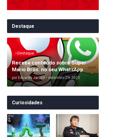
Destaque
~Destaque
Receba conteúdo sobre Super
Mario Bros. no seu WhatsApp
por
Eduardo Jardim
•
setembro 29, 2023
Curiosidades