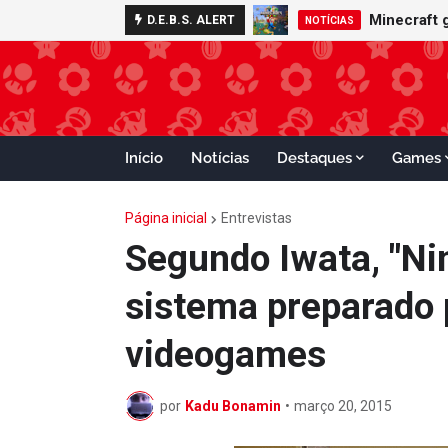
Nintendo S
Minecraft
D.E.B.S. ALERT
ADVANCE
NOTÍCIAS
Início
Notícias
Destaques
Games
Página inicial
Entrevistas
Segundo Iwata, "Ni
sistema preparado 
videogames
por
Kadu Bonamin
•
março 20, 2015