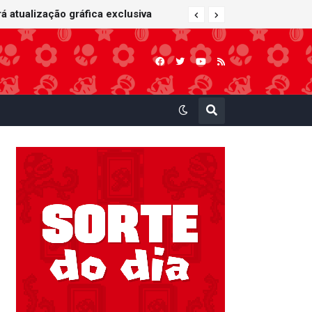
 Kart: Super Circuit (GBA)
á atualização gráfica exclusiva