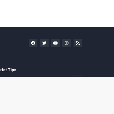
rist Tips
amoto incentiva
Nintendo compartilha 5
os desenvolvedores
dicas para dominar as