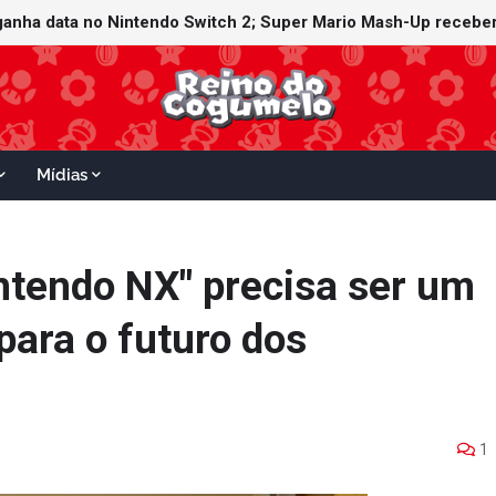
witch Online recebe ícones retrô de Mario Paint (SNES) e Mario
 ganha data no Nintendo Switch 2; Super Mario Mash-Up receber
Mídias
ntendo NX" precisa ser um
para o futuro dos
1