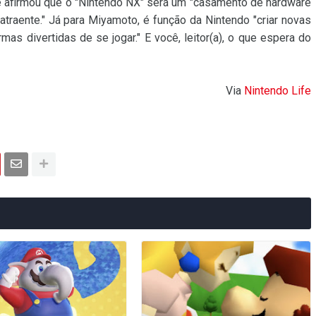
 afirmou que o "Nintendo NX" será um "casamento de hardware
atraente." Já para Miyamoto, é função da Nintendo "criar novas
as divertidas de se jogar." E você, leitor(a), o que espera do
Via
Nintendo Life