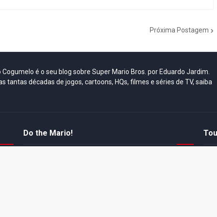
Próxima Postagem
do Cogumelo é o seu blog sobre Super Mario Bros. por Eduardo Jardim.
as tantas décadas de jogos, cartoons, HQs, filmes e séries de TV, saiba
Do the Mario!
Tou
Desenho clássico The
Ex-artista da Rare
Miy
Super Mario Bros. Super
descarta série de TV
nov