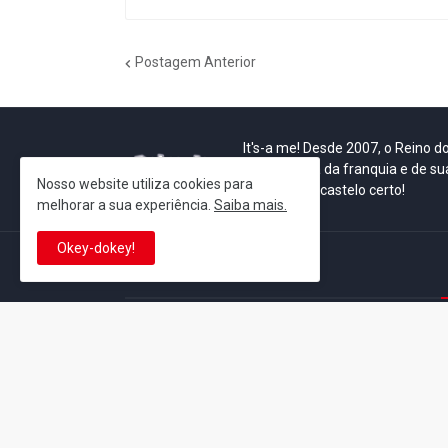
Postagem Anterior
It's-a me! Desde 2007, o Reino 
Se você é fã da franquia e de su
Nosso website utiliza cookies para
que está no castelo certo!
melhorar a sua experiência.
Saiba mais.
Okey-dokey!
This is cinema!
Super Mario Galaxy: O
Yoshi and the
Filme: BEAMS lança
Mysterious Book só