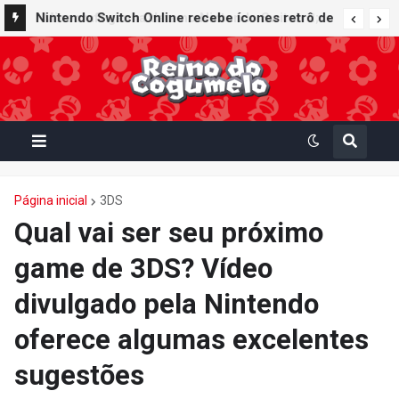
Nintendo Switch Online recebe ícones retrô de
Mario Paint (SNES) e Mario Kart: Super Circuit
(GBA)
Página inicial
3DS
Qual vai ser seu próximo
game de 3DS? Vídeo
divulgado pela Nintendo
oferece algumas excelentes
sugestões