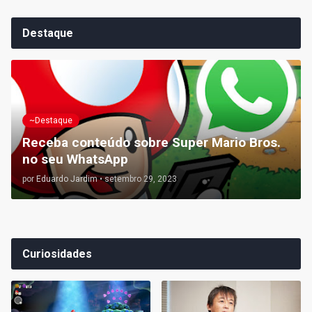
Destaque
~Destaque
Receba conteúdo sobre Super Mario Bros.
no seu WhatsApp
por
Eduardo Jardim
•
setembro 29, 2023
Curiosidades