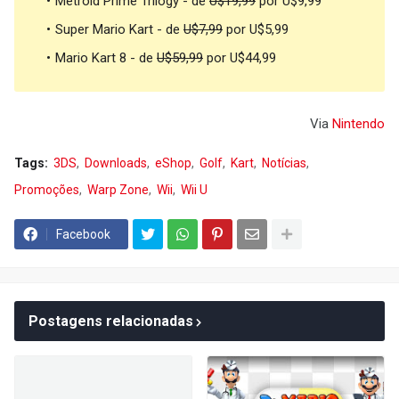
Metroid Prime Trilogy - de
U$19,99
por U$9,99
Super Mario Kart - de
U$7,99
por U$5,99
Mario Kart 8 - de
U$59,99
por U$44,99
Via
Nintendo
Tags:
3DS
Downloads
eShop
Golf
Kart
Notícias
Promoções
Warp Zone
Wii
Wii U
Facebook
Postagens relacionadas