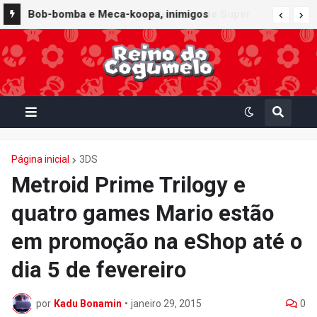
Furuta lança Choco Egg temático de Super
Bob-bomba e Meca-koopa, inimigos
Mario Party Jamboree — Nintendo Switch 2
"mecânicos" de Super Mario, viram brinquedos
Edition + Jamboree TV com 15 miniaturas
de corda no Super Nintendo World
colecionáveis
Página inicial
3DS
Metroid Prime Trilogy e
quatro games Mario estão
em promoção na eShop até o
dia 5 de fevereiro
por
Kadu Bonamin
•
janeiro 29, 2015
0