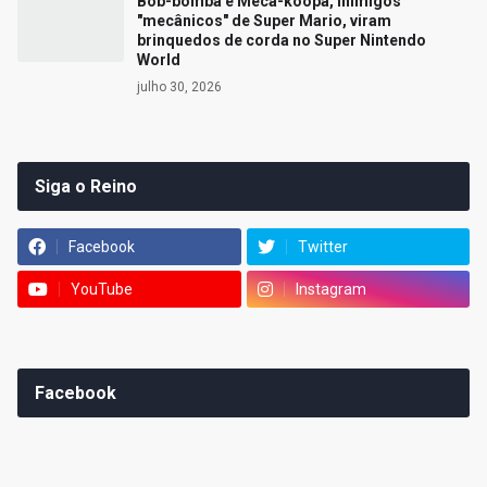
Bob-bomba e Meca-koopa, inimigos
"mecânicos" de Super Mario, viram
brinquedos de corda no Super Nintendo
World
julho 30, 2026
Siga o Reino
Facebook
Twitter
YouTube
Instagram
Facebook