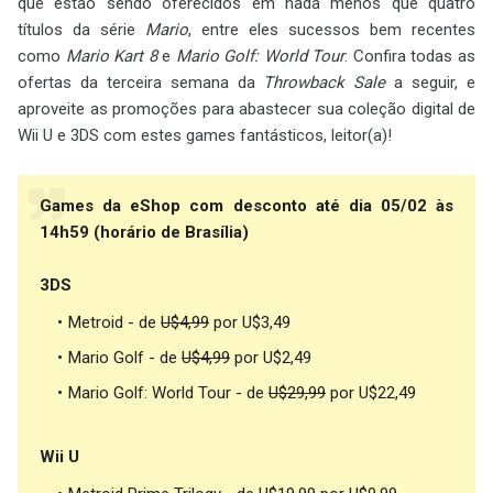
que estão sendo oferecidos em nada menos que quatro
títulos da série
Mario
, entre eles sucessos bem recentes
como
Mario Kart 8
e
Mario Golf: World Tour
. Confira todas as
ofertas da terceira semana da
Throwback Sale
a seguir, e
aproveite as promoções para abastecer sua coleção digital de
Wii U e 3DS com estes games fantásticos, leitor(a)!
Games da eShop com desconto até dia 05/02 às
14h59 (horário de Brasília)
3DS
Metroid - de
U$4,99
por U$3,49
Mario Golf - de
U$4,99
por U$2,49
Mario Golf: World Tour - de
U$29,99
por U$22,49
Wii U