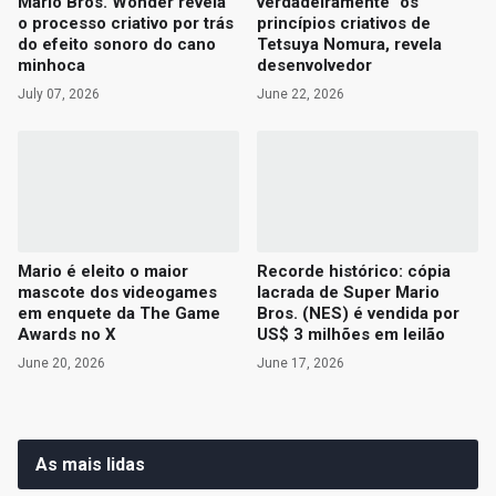
Mario Bros. Wonder revela
verdadeiramente" os
o processo criativo por trás
princípios criativos de
do efeito sonoro do cano
Tetsuya Nomura, revela
minhoca
desenvolvedor
July 07, 2026
June 22, 2026
Mario é eleito o maior
Recorde histórico: cópia
mascote dos videogames
lacrada de Super Mario
em enquete da The Game
Bros. (NES) é vendida por
Awards no X
US$ 3 milhões em leilão
June 20, 2026
June 17, 2026
As mais lidas