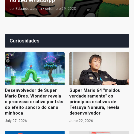
no seu WhatsApp
por
Eduardo Jardim
•
setembro 29, 2023
Curiosidades
Desenvolvedor de Super
Super Mario 64 "moldou
Mario Bros. Wonder revela
verdadeiramente" os
o processo criativo por trás
princípios criativos de
do efeito sonoro do cano
Tetsuya Nomura, revela
minhoca
desenvolvedor
July 07, 2026
June 22, 2026