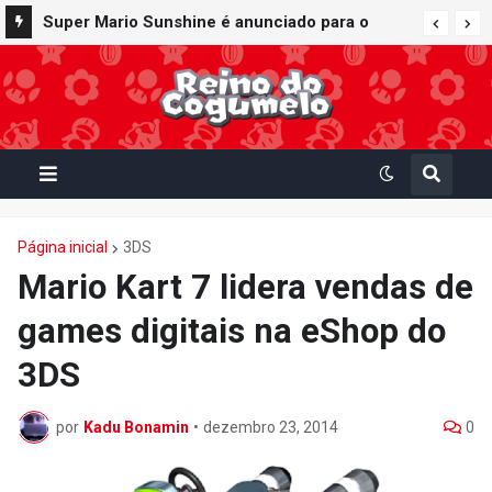
Super Mario Sunshine é anunciado para o
Nintendo GameCube - Nintendo Classics do
Nintendo Switch Online
Página inicial
3DS
Mario Kart 7 lidera vendas de
games digitais na eShop do
3DS
por
Kadu Bonamin
•
dezembro 23, 2014
0