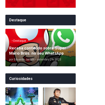
Destaque
~Destaque
Receba conteúdo sobre Super
Mario Bros. no seu WhatsApp
por
Eduardo Jardim
•
setembro 29, 2023
Curiosidades