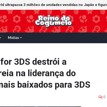
ganha data no Nintendo Switch 2; Super Mario Mash-Up receberá
Mídias
for 3DS destrói a
reia na liderança do
mais baixados para 3DS
0