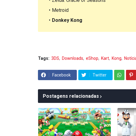
Zelda: Oracle of Seasons
Metroid
Donkey Kong
Tags:
3DS
Downloads
eShop
Kart
Kong
Notíci
Facebook
Twitter
Postagens relacionadas