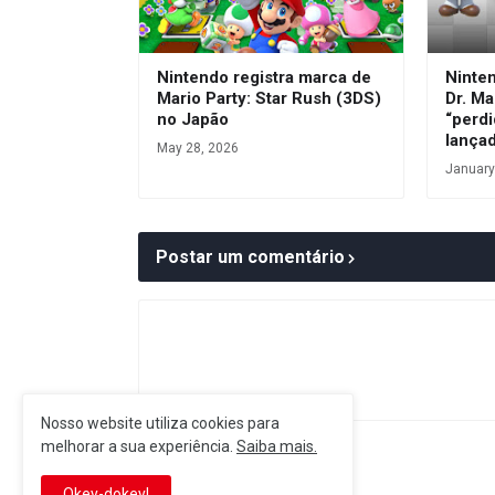
Nintendo registra marca de
Ninte
Mario Party: Star Rush (3DS)
Dr. Ma
no Japão
“perdi
lança
May 28, 2026
January
Postar um comentário
Nosso website utiliza cookies para
melhorar a sua experiência.
Saiba mais.
Postagem Anterior
Okey-dokey!