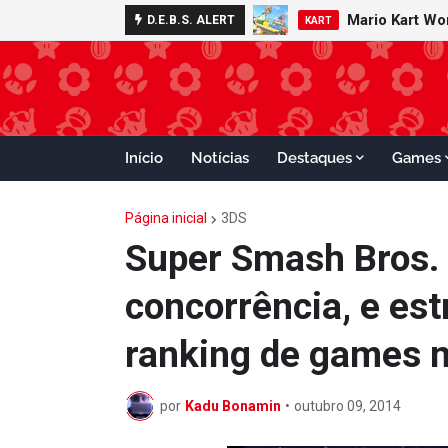
Minecraft 
D.E.B.S. ALERT
NOTÍCIAS
Início
Notícias
Destaques
Games
Página inicial
3DS
Super Smash Bros. 
concorrência, e est
ranking de games 
por
Kadu Bonamin
•
outubro 09, 2014