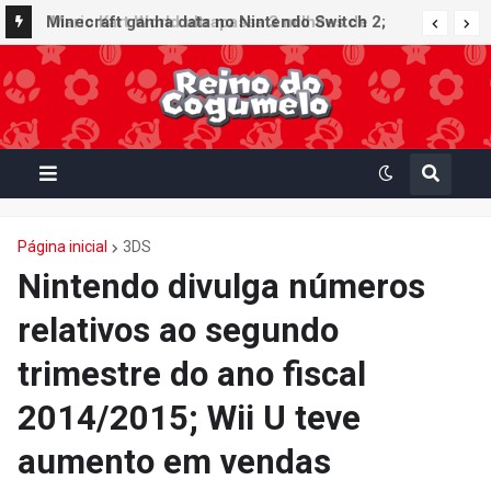
Minecraft ganha data no Nintendo Switch 2;
Super Mario Mash-Up receberá atualização
gráfica exclusiva
Página inicial
3DS
Nintendo divulga números
relativos ao segundo
trimestre do ano fiscal
2014/2015; Wii U teve
aumento em vendas