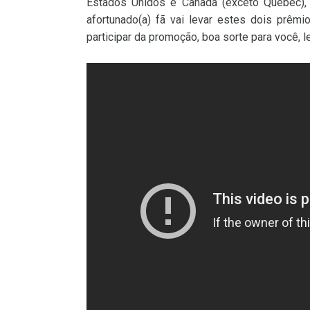
Estados Unidos e Canadá (exceto Quebec), 
afortunado(a) fã vai levar estes dois prêm
participar da promoção, boa sorte para você, le