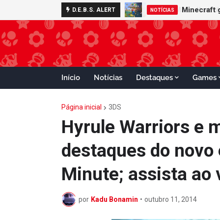
Minecraft 
D.E.B.S. ALERT
NOTÍCIAS
Início
Notícias
Destaques
Games
Página inicial
3DS
Hyrule Warriors e 
destaques do novo 
Minute; assista ao 
por
Kadu Bonamin
•
outubro 11, 2014