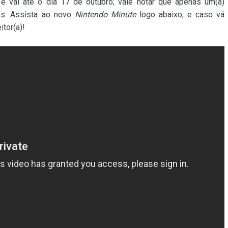
e vai até o dia 17 de outubro; vale notar que apenas um(a)
ios. Assista ao novo
Nintendo Minute
logo abaixo, e caso vá
itor(a)!