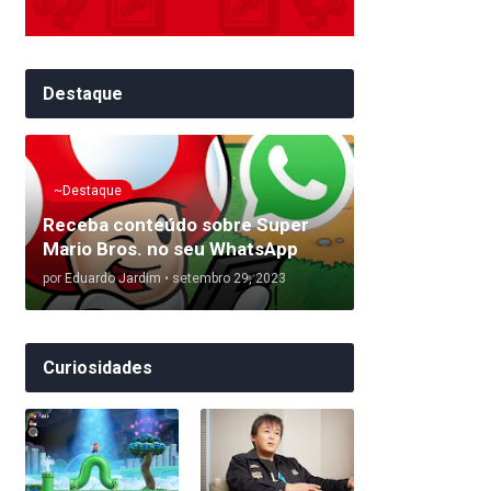
Destaque
~Destaque
Receba conteúdo sobre Super
Mario Bros. no seu WhatsApp
por
Eduardo Jardim
•
setembro 29, 2023
Curiosidades