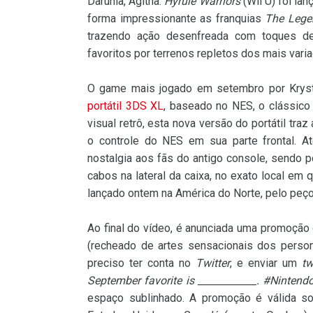
Darunia, Agitha.
Hyrule Warriors
(Wii U) foi la
forma impressionante as franquias
The Lege
trazendo ação desenfreada com toques d
favoritos por terrenos repletos dos mais vari
O game mais jogado em setembro por Krys
portátil 3DS XL
, baseado no NES, o clássico
visual retrô, esta nova versão do portátil tra
o controle do NES em sua parte frontal.
nostalgia aos fãs do antigo console, sendo 
cabos na lateral da caixa, no exato local em
lançado ontem na América do Norte, pelo peç
Ao final do vídeo, é anunciada uma promoção
(recheado de artes sensacionais dos perso
preciso ter conta no
Twitter
, e enviar um
tw
September favorite is ____________. #Ninten
espaço sublinhado. A promoção é válida 