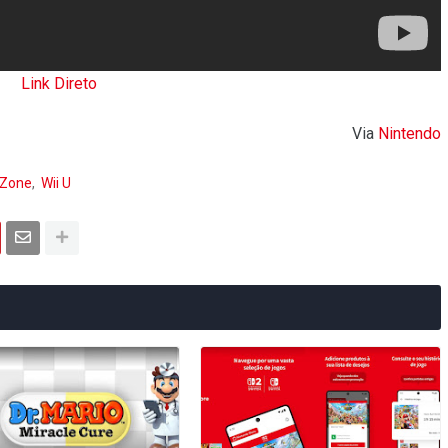
Link Direto
Via
Nintendo
 Zone
Wii U