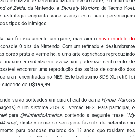
nçado no dia 26 de setembro na América do Norte, e misturou de
nd of Zelda
, da Nintendo, e
Dynasty Warriors
, da Tecmo Koei,
e estratégia enquanto você avança com seus personagens
ados tipos de inimigos.
ta não foi exatamente um game, mas sim o
novo modelo do
 console 8 bits da Nintendo. Com um refinado e deslumbrante
z as cores prata e vermelho, e uma arte caprichada reproduzindo
 Até mesmo a embalagem evoca um poderoso sentimento de
possível encontrar uma reprodução das saídas de conexão dos
 que eram encontradas no NES. Este belíssimo 3DS XL retrô foi
o sugerido de
U$199,99
.
 onde serão sorteados um guia oficial do game
Hyrule Warriors
nagens) e um sistema 3DS XL versão NES. Para participar, é
eet
para
@NintendoAmerica
, contendo a seguinte frase: "
My
doMinute
"; digite o nome do seu game favorito de setembro no
somente para pessoas maiores de 13 anos que residam nos