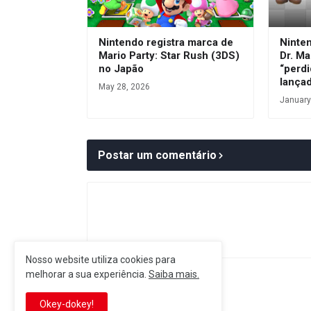
Nintendo registra marca de
Ninte
Mario Party: Star Rush (3DS)
Dr. Ma
no Japão
“perdi
lança
May 28, 2026
January
Postar um comentário
Nosso website utiliza cookies para
melhorar a sua experiência.
Saiba mais.
Postagem Anterior
Okey-dokey!