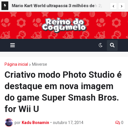
Minecraft ganha data no Nintendo Switch 2;
Mario Kart World ultrapassa 3 milhões de
Super Mario Mash-Up receberá atualização
unidades vendidas no Japão e figura no top 30
gráfica exclusiva
da Famitsu
Página inicial
Miiverse
Criativo modo Photo Studio é
destaque em nova imagem
do game Super Smash Bros.
for Wii U
por
Kadu Bonamin
•
outubro 17, 2014
0