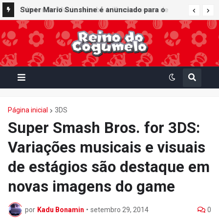
Super Mario Sunshine é anunciado para o
Nintendo GameCube - Nintendo Classics do
Nintendo Switch Online
Página inicial
3DS
Super Smash Bros. for 3DS:
Variações musicais e visuais
de estágios são destaque em
novas imagens do game
por
Kadu Bonamin
•
setembro 29, 2014
0