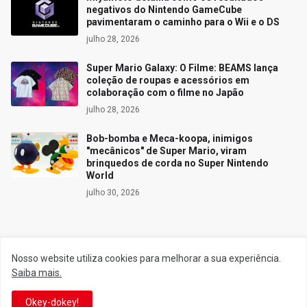
negativos do Nintendo GameCube
pavimentaram o caminho para o Wii e o DS
julho 28, 2026
Super Mario Galaxy: O Filme: BEAMS lança
coleção de roupas e acessórios em
colaboração com o filme no Japão
julho 28, 2026
Bob-bomba e Meca-koopa, inimigos
"mecânicos" de Super Mario, viram
brinquedos de corda no Super Nintendo
World
julho 30, 2026
Siga o Reino
Nosso website utiliza cookies para melhorar a sua experiência.
Saiba mais.
Facebook
Twitter
Okey-dokey!