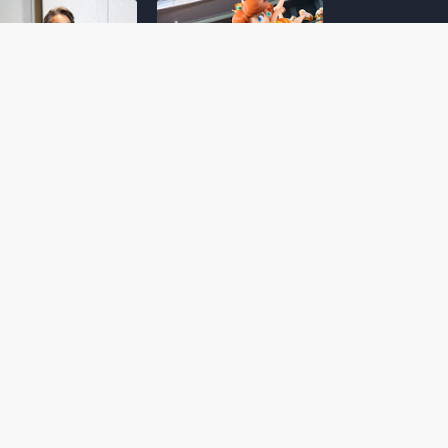
amoto incentiva
Nintendo compartilha 5
os desenvolvedores
dicas para dominar as
riarem com
quadras de tênis em
nticidade e
Mario Tennis Fever
inarem a técnica
(Switch 2)
 28, 2026
February 14, 2026
itorial #5: o app do
Nintendo dá 5 valiosas
hi para bebês Mario
dicas para triunfar na
 confusão de Ledrão
“Caça às esmeraldas”
a polícia de Isle
de Donkey Kong
ino
Bananza
mber 29, 2025
October 05, 2025