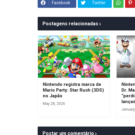
Facebook
Twitter
Postagens relacionadas
Nintendo registra marca de
Ninte
Mario Party: Star Rush (3DS)
Dr. Ma
no Japão
“perdi
lança
May 28, 2026
January
Postar um comentário