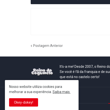
Postagem Anterior
It's-a me! Desde 2007, o Reino 
Se você é fã da franquia e de su
que está no castelo certo!
Nosso website utiliza cookies para
melhorar a sua experiência.
Saiba mais.
This is cinema!
Okey-dokey!