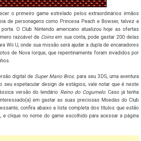
cer o primeiro game estrelado pelos extraordinários irmãos
ia de personagens como Princesa Peach e Bowser, talvez a
porta. O Club Nintendo americano atualizou hoje as ofertas
número razoável de
Coins
em sua conta, pode gastar 200 delas
ra Wii U, onde sua missão será ajudar a dupla de encanadores
otos de Nova Iorque, que repentinamente foram invadidos por
nhos.
ersão digital de
Super Mario Bros.
para seu 3DS, uma aventura
o seu espetacular design de estágios; vale notar que é neste
ássica versão do lendário
Reino do Cogumelo
. Caso já tenha
interessado(a) em gastar as suas preciosas Moedas do Club
ssante, confira abaixo a lista completa dos títulos que estão
4, e clique no nome do game escolhido para acessar a página