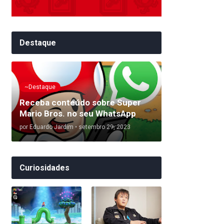
Destaque
~Destaque
Receba conteúdo sobre Super
Mario Bros. no seu WhatsApp
por
Eduardo Jardim
•
setembro 29, 2023
Curiosidades