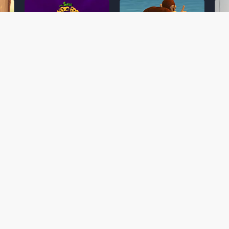
Desenho clássico The
Ex-artista da Rare
Miy
Super Mario Bros. Super
descarta série de TV
nov
Show! voltará a ser
“Donkey Kong Country”
a c
 O
exibido em emissora
como parte da evolução
aute
oto
norte-americana
visual do DK: "era
dom
horrível"
March 20, 2026
July
February 24, 2026
Toad
 O
Mario e Os Simpsons se
Série animada Donkey
Yos
 de
juntam em bizarra arte
Kong Country (1996)
+ a
interna da produção do
retorna ao YouTube de
com 
rife
cartoon Super Mario
forma oficial
Delf
World (1991)
June 19, 2025
Nove
October 07, 2025