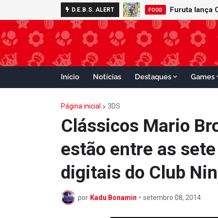
D.E.B.S. ALERT
FOOD
Início
Notícias
Destaques
Games
Página inicial
3DS
Clássicos Mario Bro
estão entre as set
digitais do Club N
por
Kadu Bonamin
•
setembro 08, 2014