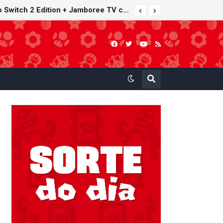
Furuta lança Choco Egg temático de Super Mario Party Jamboree — Nintendo Switch 2 Edition + Jamboree TV com 15 miniaturas colecionáveis