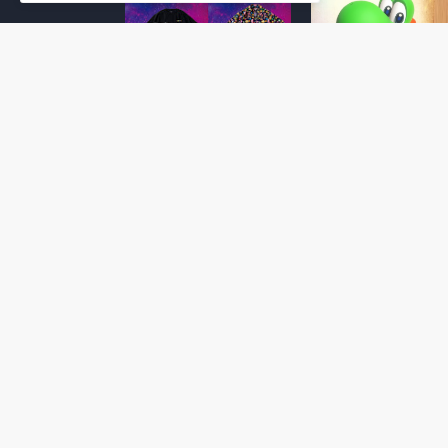
Super Mario Galaxy: O
Yoshi and the
Filme: BEAMS lança
Mysterious Book só
coleção de roupas e
nasceu por causa de
acessórios em
Super Mario Galaxy:
colaboração com o
Filme, revela Miyam
filme no Japão
July 23, 2026
July 28, 2026
Super Mario Galaxy: O
Super Mario Galaxy:
Filme: nova leva de
Filme ganha coleção
action figures com
acessórios em
Rosalina, Bowser Jr. e
colaboração com a g
muito mais é anunciada
Samantha Thavasa
pela San-ei Boeki
July 04, 2026