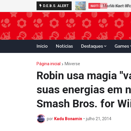
Minecraft 
D.E.B.S. ALERT
NOTÍCIAS
Início
Notícias
Destaques
Games
Página inicial
Miiverse
Robin usa magia "v
suas energias em 
Smash Bros. for Wi
por
Kadu Bonamin
•
julho 21, 2014