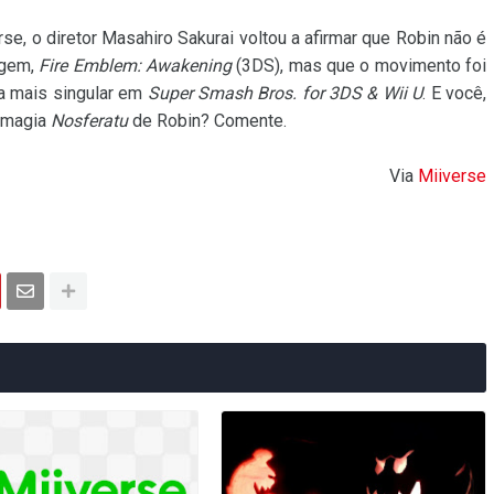
e, o diretor Masahiro Sakurai voltou a afirmar que Robin não é
igem,
Fire Emblem: Awakening
(3DS), mas que o movimento foi
a mais singular em
Super Smash Bros. for 3DS & Wii U
. E você,
" magia
Nosferatu
de Robin? Comente.
Via
Miiverse