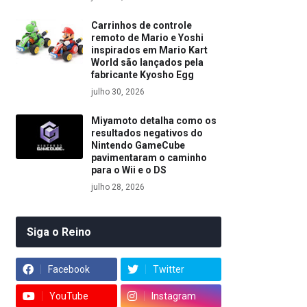
Carrinhos de controle
remoto de Mario e Yoshi
inspirados em Mario Kart
World são lançados pela
fabricante Kyosho Egg
julho 30, 2026
Miyamoto detalha como os
resultados negativos do
Nintendo GameCube
pavimentaram o caminho
para o Wii e o DS
julho 28, 2026
Siga o Reino
Facebook
Twitter
YouTube
Instagram