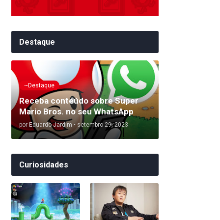
Destaque
~Destaque
Receba conteúdo sobre Super
Mario Bros. no seu WhatsApp
por
Eduardo Jardim
•
setembro 29, 2023
Curiosidades