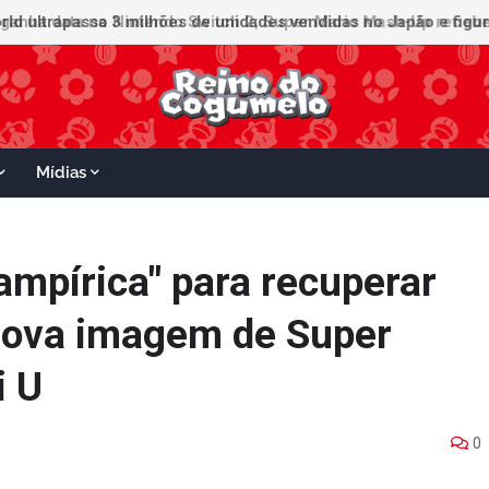
ganha data no Nintendo Switch 2; Super Mario Mash-Up receberá
Mídias
ampírica" para recuperar
nova imagem de Super
i U
0