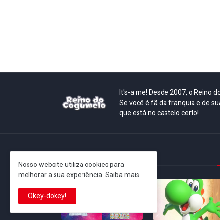
It's-a me! Desde 2007, o Reino 
Se você é fã da franquia e de su
que está no castelo certo!
This is cinema!
Nosso website utiliza cookies para
melhorar a sua experiência.
Saiba mais.
Okey-dokey!