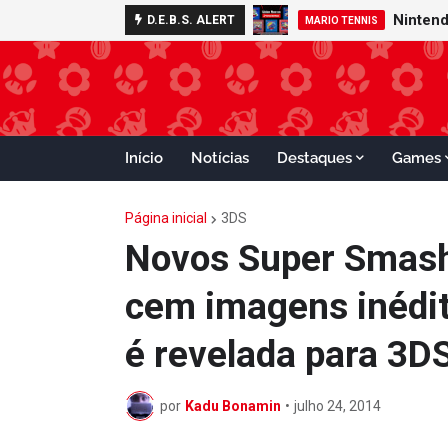
D.E.B.S. ALERT
MARIO TENNIS
Início
Notícias
Destaques
Games
Página inicial
3DS
Novos Super Smash
cem imagens inédit
é revelada para 3D
por
Kadu Bonamin
•
julho 24, 2014