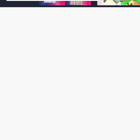
Super Mario Galaxy: O
Yoshi and the
Filme: BEAMS lança
Mysterious Book só
coleção de roupas e
nasceu por causa de
acessórios em
Super Mario Galaxy:
colaboração com o
Filme, revela Miyam
filme no Japão
July 23, 2026
July 28, 2026
Super Mario Galaxy: O
Super Mario Galaxy:
Filme: nova leva de
Filme ganha coleção
action figures com
acessórios em
Rosalina, Bowser Jr. e
colaboração com a g
muito mais é anunciada
Samantha Thavasa
pela San-ei Boeki
July 04, 2026
July 13, 2026