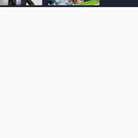
amoto incentiva
Nintendo compartilha 5
os desenvolvedores
dicas para dominar as
riarem com
quadras de tênis em
nticidade e
Mario Tennis Fever
inarem a técnica
(Switch 2)
 28, 2026
February 14, 2026
itorial #5: o app do
Nintendo dá 5 valiosas
hi para bebês Mario
dicas para triunfar na
 confusão de Ledrão
“Caça às esmeraldas”
a polícia de Isle
de Donkey Kong
ino
Bananza
mber 29, 2025
October 05, 2025