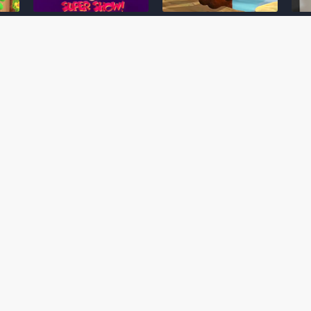
Desenho clássico The
Ex-artista da Rare
Miy
Super Mario Bros. Super
descarta série de TV
nov
Show! voltará a ser
“Donkey Kong Country”
a c
 O
exibido em emissora
como parte da evolução
aute
oto
norte-americana
visual do DK: "era
dom
horrível"
March 20, 2026
July
February 24, 2026
Toad
 O
Mario e Os Simpsons se
Série animada Donkey
Yos
 de
juntam em bizarra arte
Kong Country (1996)
+ a
interna da produção do
retorna ao YouTube de
com 
rife
cartoon Super Mario
forma oficial
Delf
World (1991)
June 19, 2025
Nove
October 07, 2025