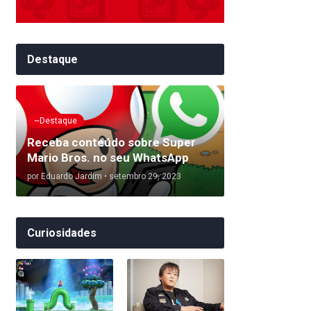
Destaque
~Destaque
Receba conteúdo sobre Super
Mario Bros. no seu WhatsApp
por
Eduardo Jardim
•
setembro 29, 2023
Curiosidades