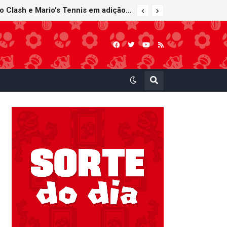
Nintendo Music recebe trilhas sonoras de Virtual Boy Wario Land, Mario Clash e Mario's Tennis em adição histórica ao catálogo