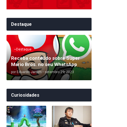
Destaque
~Destaque
Receba conteúdo sobre Super
Mario Bros. no seu WhatsApp
por
Eduardo Jardim
•
setembro 29, 2023
Curiosidades