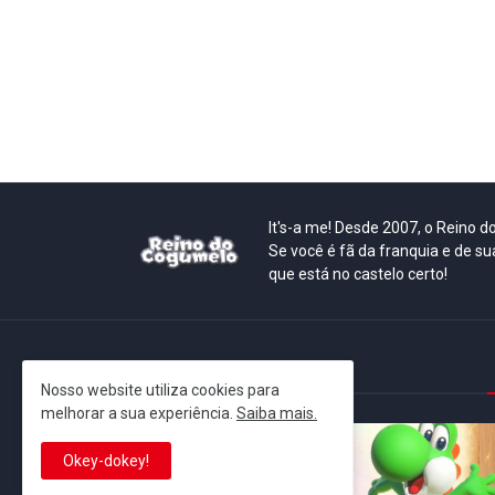
It's-a me! Desde 2007, o Reino 
Se você é fã da franquia e de su
que está no castelo certo!
This is cinema!
Nosso website utiliza cookies para
melhorar a sua experiência.
Saiba mais.
Okey-dokey!