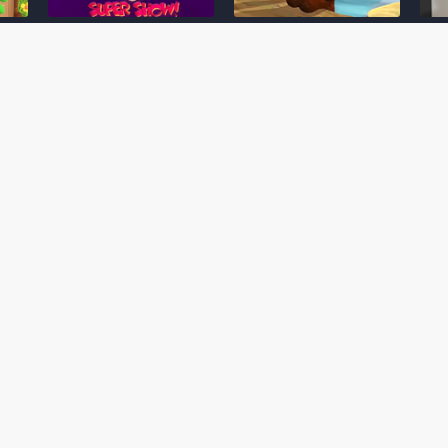
Desenho clássico The
Ex-artista da Rare
Miy
Super Mario Bros. Super
descarta série de TV
nov
Show! voltará a ser
“Donkey Kong Country”
a c
 O
exibido em emissora
como parte da evolução
aute
oto
norte-americana
visual do DK: "era
dom
horrível"
March 20, 2026
July
February 24, 2026
Toad
 O
Mario e Os Simpsons se
Série animada Donkey
Yos
 de
juntam em bizarra arte
Kong Country (1996)
+ a
interna da produção do
retorna ao YouTube de
com 
rife
cartoon Super Mario
forma oficial
Delf
World (1991)
June 19, 2025
Nove
October 07, 2025