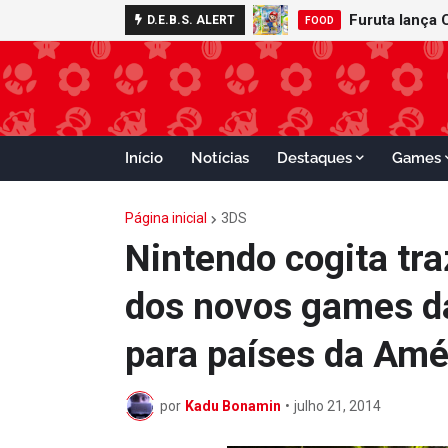
D.E.B.S. ALERT
FOOD
Início
Notícias
Destaques
Games
Página inicial
3DS
Nintendo cogita tr
dos novos games da
para países da Amé
por
Kadu Bonamin
•
julho 21, 2014