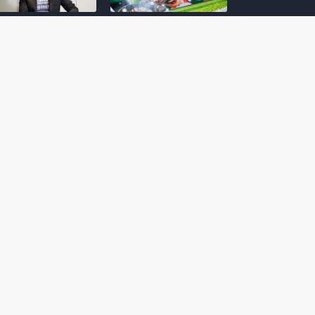
amoto incentiva
Nintendo compartilha 5
os desenvolvedores
dicas para dominar as
riarem com
quadras de tênis em
nticidade e
Mario Tennis Fever
inarem a técnica
(Switch 2)
 28, 2026
February 14, 2026
itorial #5: o app do
Nintendo dá 5 valiosas
hi para bebês Mario
dicas para triunfar na
 confusão de Ledrão
“Caça às esmeraldas”
a polícia de Isle
de Donkey Kong
ino
Bananza
mber 29, 2025
October 05, 2025