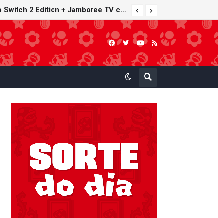
Furuta lança Choco Egg temático de Super Mario Party Jamboree — Nintendo Switch 2 Edition + Jamboree TV com 15 miniaturas colecionáveis