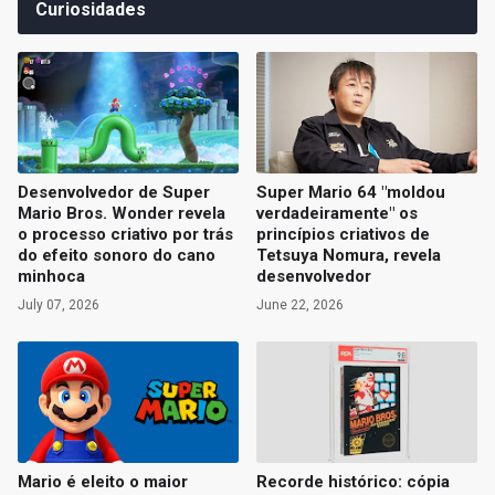
Curiosidades
Desenvolvedor de Super
Super Mario 64 "moldou
Mario Bros. Wonder revela
verdadeiramente" os
o processo criativo por trás
princípios criativos de
do efeito sonoro do cano
Tetsuya Nomura, revela
minhoca
desenvolvedor
July 07, 2026
June 22, 2026
Mario é eleito o maior
Recorde histórico: cópia