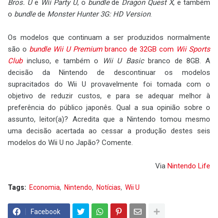
Bros. U
e
Wii Party U
, o
bundle
de
Dragon Quest X
, e também
o
bundle
de
Monster Hunter 3G: HD Version
.
Os modelos que continuam a ser produzidos normalmente
são o
bundle
Wii U Premium
branco de 32GB com
Wii Sports
Club
incluso, e também o
Wii U Basic
branco de 8GB. A
decisão da Nintendo de descontinuar os modelos
supracitados do Wii U provavelmente foi tomada com o
objetivo de reduzir custos, e para se adequar melhor à
preferência do público japonês. Qual a sua opinião sobre o
assunto, leitor(a)? Acredita que a Nintendo tomou mesmo
uma decisão acertada ao cessar a produção destes seis
modelos do Wii U no Japão? Comente.
Via
Nintendo Life
Tags:
Economia
Nintendo
Notícias
Wii U
Facebook