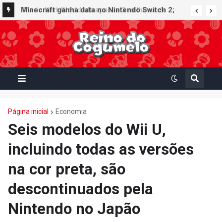
Minecraft ganha data no Nintendo Switch 2;
Super Mario Mash-Up receberá atualização
gráfica exclusiva
Página inicial
Economia
Seis modelos do Wii U,
incluindo todas as versões
na cor preta, são
descontinuados pela
Nintendo no Japão