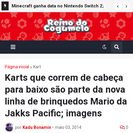
Minecraft ganha data no Nintendo Switch 2;
Super Mario Mash-Up receberá atualização
gráfica exclusiva
Página inicial
Kart
Karts que correm de cabeça
para baixo são parte da nova
linha de brinquedos Mario da
Jakks Pacific; imagens
por
Kadu Bonamin
•
maio 03, 2014
0