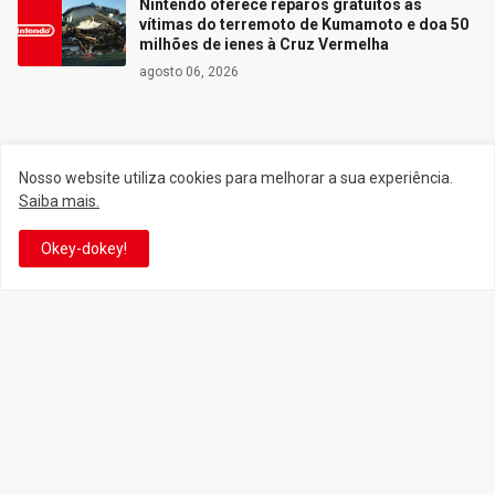
Nintendo oferece reparos gratuitos às
vítimas do terremoto de Kumamoto e doa 50
milhões de ienes à Cruz Vermelha
agosto 06, 2026
Siga o Reino
Nosso website utiliza cookies para melhorar a sua experiência.
Saiba mais.
Facebook
Twitter
Okey-dokey!
YouTube
Instagram
Facebook