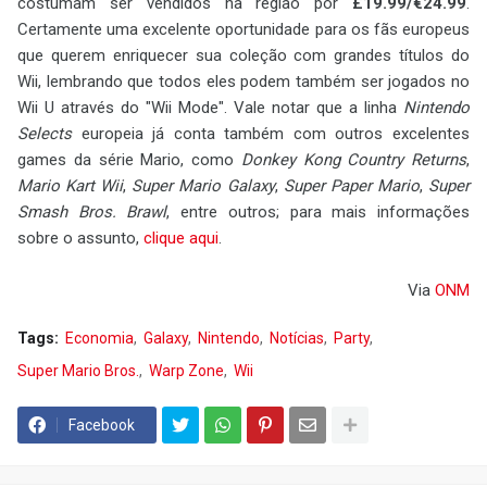
costumam ser vendidos na região por
£19.99/€24.99
.
Certamente uma excelente oportunidade para os fãs europeus
que querem enriquecer sua coleção com grandes títulos do
Wii, lembrando que todos eles podem também ser jogados no
Wii U através do "Wii Mode". Vale notar que a linha
Nintendo
Selects
europeia já conta também com outros excelentes
games da série Mario, como
Donkey Kong Country Returns
,
Mario Kart Wii
,
Super Mario Galaxy
,
Super Paper Mario
,
Super
Smash Bros. Brawl
, entre outros; para mais informações
sobre o assunto,
clique aqui
.
Via
ONM
Tags:
Economia
Galaxy
Nintendo
Notícias
Party
Super Mario Bros.
Warp Zone
Wii
Facebook