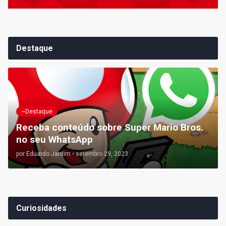
Destaque
~Destaque
Receba conteúdo sobre Super Mario Bros.
no seu WhatsApp
por
Eduardo Jardim
•
setembro 29, 2023
Curiosidades