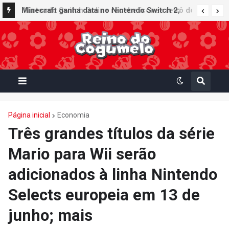
Nintendo Switch Online recebe ícones retrô de
Minecraft ganha data no Nintendo Switch 2;
Mario Paint (SNES) e Mario Kart: Super Circuit
Super Mario Mash-Up receberá atualização
(GBA)
gráfica exclusiva
Página inicial
Economia
Três grandes títulos da série
Mario para Wii serão
adicionados à linha Nintendo
Selects europeia em 13 de
junho; mais