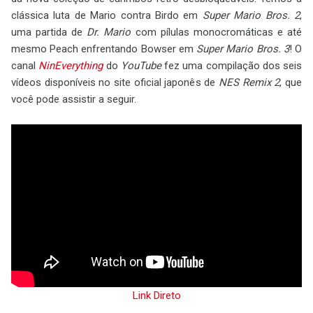
clássica luta de Mario contra Birdo em
Super Mario Bros. 2
,
uma partida de
Dr. Mario
com pílulas monocromáticas e até
mesmo Peach enfrentando Bowser em
Super Mario Bros. 3
! O
canal
NinEverything
do
YouTube
fez uma compilação dos seis
vídeos disponíveis no site oficial japonês de
NES Remix 2
, que
você pode assistir a seguir.
Link Direto