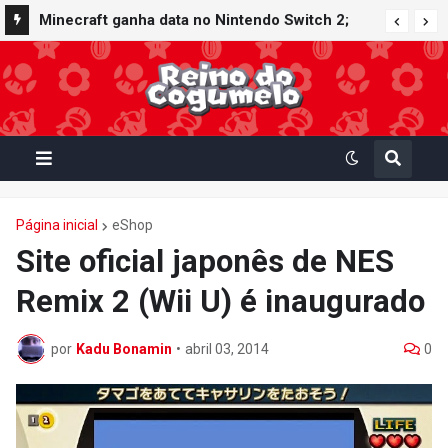
Minecraft ganha data no Nintendo Switch 2;
Super Mario Mash-Up receberá atualização
gráfica exclusiva
Página inicial
eShop
Site oficial japonês de NES
Remix 2 (Wii U) é inaugurado
por
Kadu Bonamin
•
abril 03, 2014
0