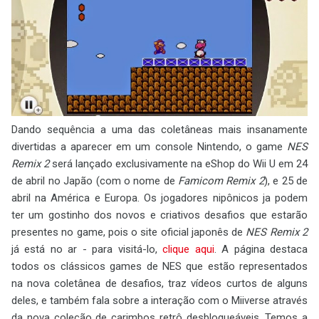
Dando sequência a uma das coletâneas mais insanamente
divertidas a aparecer em um console Nintendo, o game
NES
Remix 2
será lançado exclusivamente na eShop do Wii U em 24
de abril no Japão (com o nome de
Famicom Remix 2
), e 25 de
abril na América e Europa. Os jogadores nipônicos ja podem
ter um gostinho dos novos e criativos desafios que estarão
presentes no game, pois o site oficial japonês de
NES Remix 2
já está no ar - para visitá-lo,
clique aqui
. A página destaca
todos os clássicos games de NES que estão representados
na nova coletânea de desafios, traz vídeos curtos de alguns
deles, e também fala sobre a interação com o Miiverse através
da nova coleção de carimbos retrô desbloqueáveis. Temos a