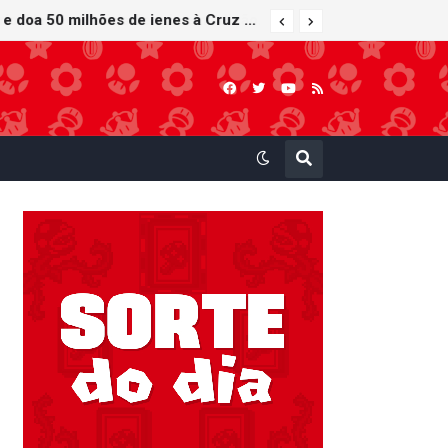
Nintendo Music recebe trilhas sonoras de Virtual Boy Wario Land, Mario Clash e Mario's Tennis em adição histórica ao catálogo