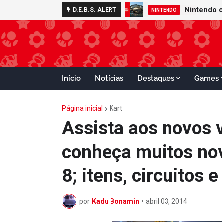
D.E.B.S. ALERT
MARIO TENNIS
Início
Notícias
Destaques
Games
Página inicial
Kart
Assista aos novos v
conheça muitos nov
8; itens, circuitos 
por
Kadu Bonamin
•
abril 03, 2014