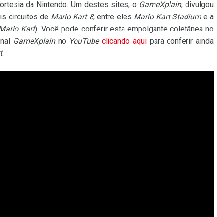
cortesia da Nintendo. Um destes sites, o
GameXplain
, divulgou
s circuitos de
Mario Kart 8
, entre eles
Mario Kart Stadium
e a
Mario Kart
). Você pode conferir esta empolgante coletânea no
anal
GameXplain
no
YouTube
clicando aqui
para conferir ainda
t
.