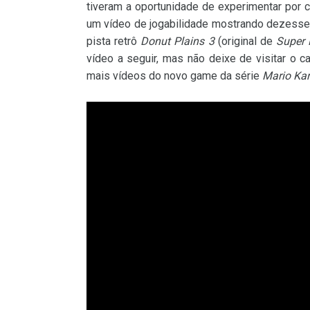
tiveram a oportunidade de experimentar por 
um vídeo de jogabilidade mostrando dezessei
pista retrô
Donut Plains 3
(original de
Super 
vídeo a seguir, mas não deixe de visitar o c
mais vídeos do novo game da série
Mario Kar