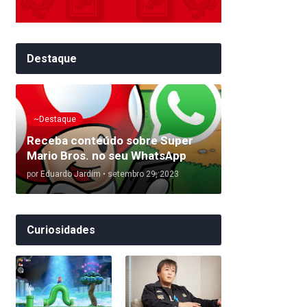
Destaque
~Destaque
Receba conteúdo sobre Super
Mario Bros. no seu WhatsApp
por
Eduardo Jardim
•
setembro 29, 2023
Curiosidades