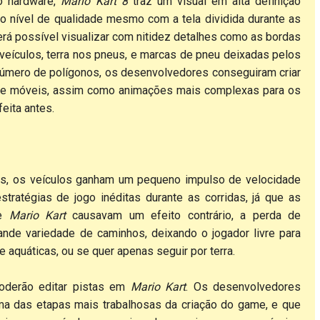
o hardware,
Mario Kart 8
traz um visual em alta definição
o nível de qualidade mesmo com a tela dividida durante as
erá possível visualizar com nitidez detalhes como as bordas
eículos, terra nos pneus, e marcas de pneu deixadas pelos
número de polígonos, os desenvolvedores conseguiram criar
s e móveis, assim como animações mais complexas para os
eita antes.
ais, os veículos ganham um pequeno impulso de velocidade
stratégias de jogo inéditas durante as corridas, já que as
ie
Mario Kart
causavam um efeito contrário, a perda de
nde variedade de caminhos, deixando o jogador livre para
 aquáticas, ou se quer apenas seguir por terra.
oderão editar pistas em
Mario Kart
. Os desenvolvedores
ma das etapas mais trabalhosas da criação do game, e que