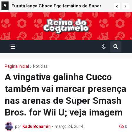
Furuta lança Choco Egg temático de Super
Mario Party Jamboree — Nintendo Switch 2
Edition + Jamboree TV com 15 miniaturas
colecionáveis
Página inicial
Notícias
A vingativa galinha Cucco
também vai marcar presença
nas arenas de Super Smash
Bros. for Wii U; veja imagem
por
Kadu Bonamin
•
março 24, 2014
0