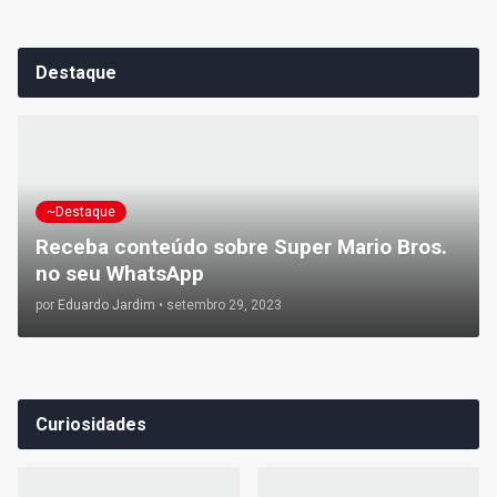
Destaque
~Destaque
Receba conteúdo sobre Super Mario Bros.
no seu WhatsApp
por
Eduardo Jardim
•
setembro 29, 2023
Curiosidades