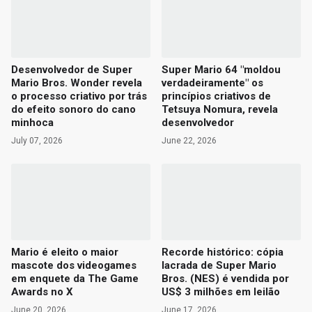
Desenvolvedor de Super
Super Mario 64 "moldou
Mario Bros. Wonder revela
verdadeiramente" os
o processo criativo por trás
princípios criativos de
do efeito sonoro do cano
Tetsuya Nomura, revela
minhoca
desenvolvedor
July 07, 2026
June 22, 2026
Mario é eleito o maior
Recorde histórico: cópia
mascote dos videogames
lacrada de Super Mario
em enquete da The Game
Bros. (NES) é vendida por
Awards no X
US$ 3 milhões em leilão
June 20, 2026
June 17, 2026