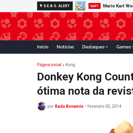
Mario Kart W
Minecraft 
D.E.B.S. ALERT
NOTÍCIAS
KART
Início
Notícias
Destaques
Games
Página inicial
Kong
Donkey Kong Countr
ótima nota da revi
por
Kadu Bonamin
•
fevereiro 05, 2014