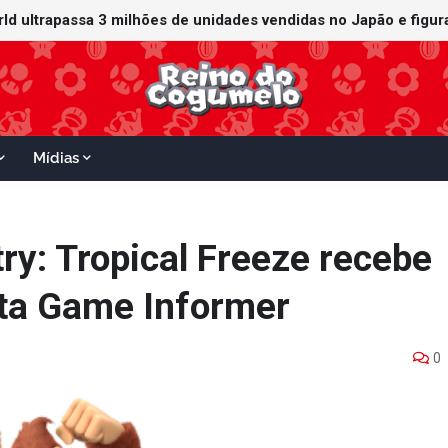
orld ultrapassa 3 milhões de unidades vendidas no Japão e figu
ganha data no Nintendo Switch 2; Super Mario Mash-Up receberá
Mídias
y: Tropical Freeze recebe
sta Game Informer
0