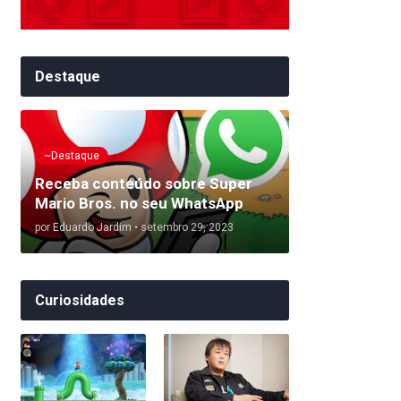
Destaque
~Destaque
Receba conteúdo sobre Super
Mario Bros. no seu WhatsApp
por
Eduardo Jardim
•
setembro 29, 2023
Curiosidades