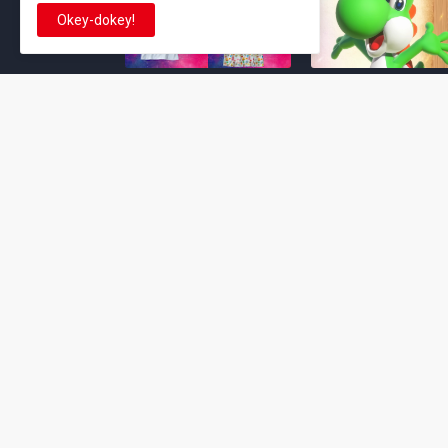
Okey-dokey!
Super Mario Galaxy: O
Yoshi and the
Filme: BEAMS lança
Mysterious Book só
coleção de roupas e
nasceu por causa de
acessórios em
Super Mario Galaxy:
colaboração com o
Filme, revela Miyam
filme no Japão
July 23, 2026
July 28, 2026
Super Mario Galaxy: O
Super Mario Galaxy:
Filme: nova leva de
Filme ganha coleção
action figures com
acessórios em
Rosalina, Bowser Jr. e
colaboração com a g
muito mais é anunciada
Samantha Thavasa
pela San-ei Boeki
July 04, 2026
July 13, 2026