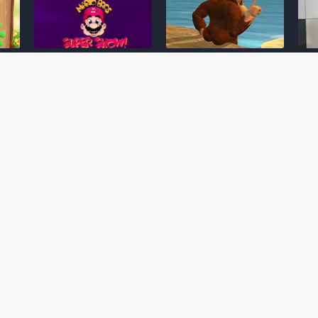
Desenho clássico The
Ex-artista da Rare
Miy
Super Mario Bros. Super
descarta série de TV
nov
Show! voltará a ser
“Donkey Kong Country”
a c
 O
exibido em emissora
como parte da evolução
aute
oto
norte-americana
visual do DK: "era
dom
horrível"
March 20, 2026
July
February 24, 2026
Toad
 O
Mario e Os Simpsons se
Série animada Donkey
Yos
 de
juntam em bizarra arte
Kong Country (1996)
+ a
interna da produção do
retorna ao YouTube de
com 
rife
cartoon Super Mario
forma oficial
Delf
World (1991)
June 19, 2025
Nove
October 07, 2025