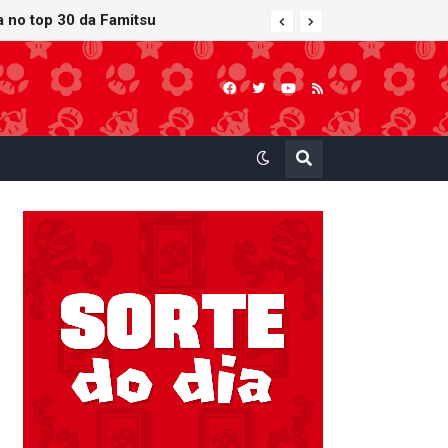
ra no top 30 da Famitsu
 atualização gráfica exclusiva