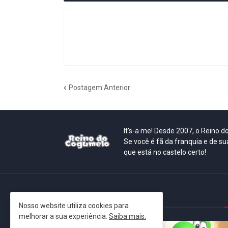
Postagem Anterior
It's-a me! Desde 2007, o Reino 
Se você é fã da franquia e de su
que está no castelo certo!
This is cinema!
Nosso website utiliza cookies para
melhorar a sua experiência.
Saiba mais.