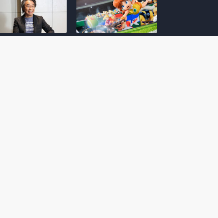
amoto incentiva
Nintendo compartilha 5
os desenvolvedores
dicas para dominar as
riarem com
quadras de tênis em
nticidade e
Mario Tennis Fever
inarem a técnica
(Switch 2)
 28, 2026
February 14, 2026
itorial #5: o app do
Nintendo dá 5 valiosas
hi para bebês Mario
dicas para triunfar na
 confusão de Ledrão
“Caça às esmeraldas”
a polícia de Isle
de Donkey Kong
ino
Bananza
mber 29, 2025
October 05, 2025