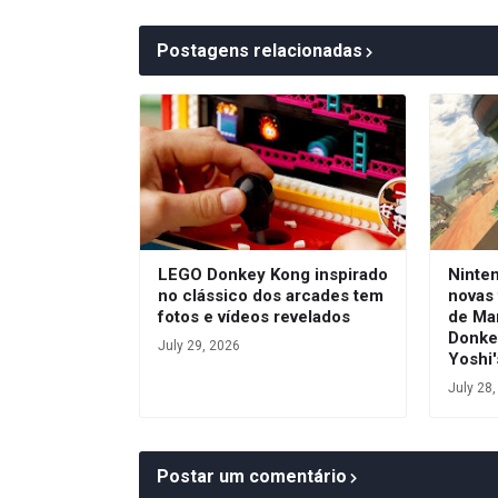
Postagens relacionadas
LEGO Donkey Kong inspirado
Ninte
no clássico dos arcades tem
novas 
fotos e vídeos revelados
de Ma
Donke
July 29, 2026
Yoshi'
July 28
Postar um comentário