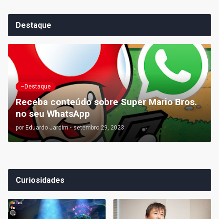
Destaque
~Destaque
Receba conteúdo sobre Super Mario Bros.
no seu WhatsApp
por
Eduardo Jardim
•
setembro 29, 2023
Curiosidades