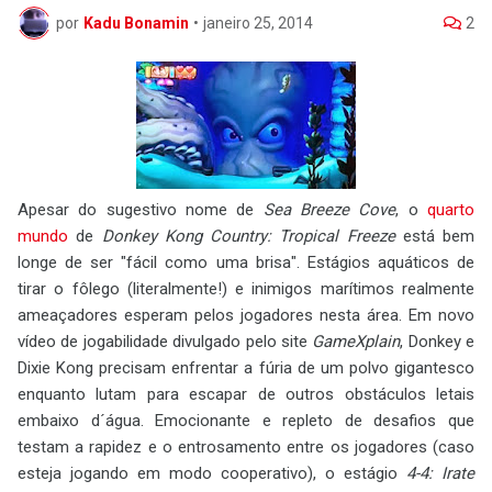
por
Kadu Bonamin
•
janeiro 25, 2014
2
Apesar do sugestivo nome de
Sea Breeze Cove
, o
quarto
mundo
de
Donkey Kong Country: Tropical Freeze
está bem
longe de ser "fácil como uma brisa". Estágios aquáticos de
tirar o fôlego (literalmente!) e inimigos marítimos realmente
ameaçadores esperam pelos jogadores nesta área. Em novo
vídeo de jogabilidade divulgado pelo site
GameXplain
, Donkey e
Dixie Kong precisam enfrentar a fúria de um polvo gigantesco
enquanto lutam para escapar de outros obstáculos letais
embaixo d´água. Emocionante e repleto de desafios que
testam a rapidez e o entrosamento entre os jogadores (caso
esteja jogando em modo cooperativo), o estágio
4-4: Irate