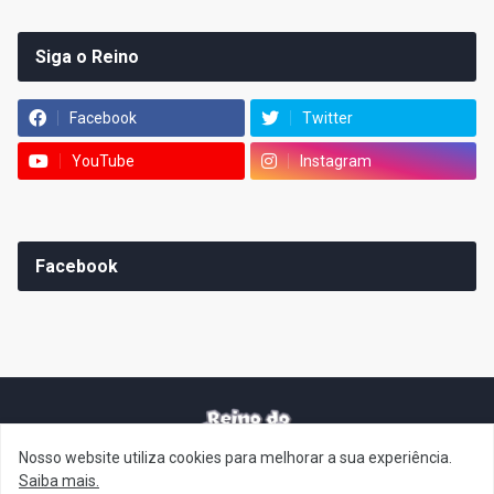
Siga o Reino
Facebook
Twitter
YouTube
Instagram
Facebook
Nosso website utiliza cookies para melhorar a sua experiência.
It's-a me! Desde 2007, o Reino do Cogumelo é o seu blog sobre
Saiba mais.