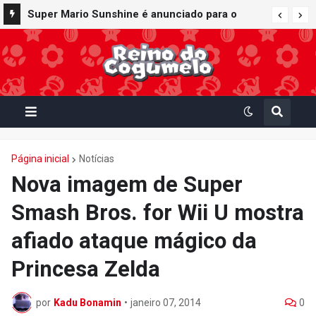
Super Mario Sunshine é anunciado para o
Nintendo GameCube - Nintendo Classics do
Nintendo Switch Online
Página inicial
Notícias
Nova imagem de Super
Smash Bros. for Wii U mostra
afiado ataque mágico da
Princesa Zelda
por
Kadu Bonamin
•
janeiro 07, 2014
0