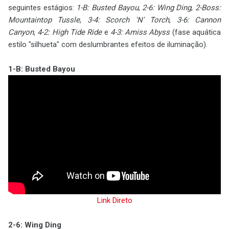
seguintes estágios:
1-B: Busted Bayou
,
2-6: Wing Ding
,
2-Boss:
Mountaintop Tussle
,
3-4: Scorch 'N' Torch
,
3-6: Cannon
Canyon
,
4-2: High Tide Ride
e
4-3: Amiss Abyss
(fase aquática
estilo "silhueta" com deslumbrantes efeitos de iluminação).
1-B: Busted Bayou
Link Direto
2-6: Wing Ding