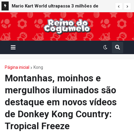
Mario Kart World ultrapassa 3 milhões de
unidades vendidas no Japão e figura no top 30
da Famitsu
Página inicial
Kong
Montanhas, moinhos e
mergulhos iluminados são
destaque em novos vídeos
de Donkey Kong Country:
Tropical Freeze