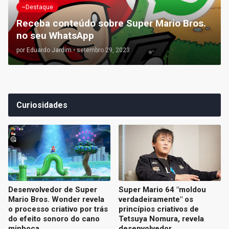
~Destaque
Receba conteúdo sobre Super Mario Bros.
no seu WhatsApp
por
Eduardo Jardim
•
setembro 29, 2023
Curiosidades
Desenvolvedor de Super
Super Mario 64 "moldou
Mario Bros. Wonder revela
verdadeiramente" os
o processo criativo por trás
princípios criativos de
do efeito sonoro do cano
Tetsuya Nomura, revela
minhoca
desenvolvedor