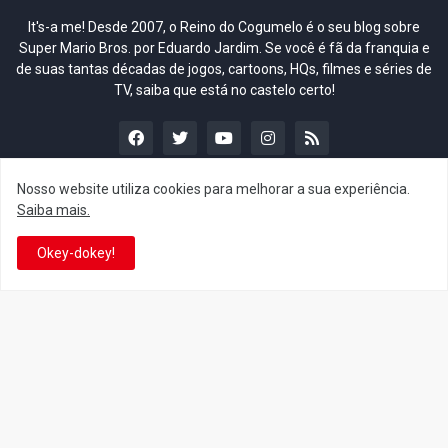
It's-a me! Desde 2007, o Reino do Cogumelo é o seu blog sobre
Super Mario Bros. por Eduardo Jardim. Se você é fã da franquia e
de suas tantas décadas de jogos, cartoons, HQs, filmes e séries de
TV, saiba que está no castelo certo!
Nosso website utiliza cookies para melhorar a sua experiência.
Saiba mais.
This is cinema!
Okey-dokey!
Super Mario Galaxy: O
Yoshi and the Mysterious
Filme: BEAMS lança
Book só nasceu por causa
coleção de roupas e
de Super Mario Galaxy: O