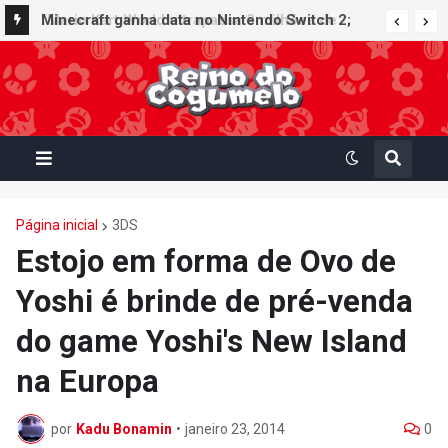
Minecraft ganha data no Nintendo Switch 2;
Super Mario Mash-Up receberá atualização
gráfica exclusiva
Página inicial
3DS
Estojo em forma de Ovo de
Yoshi é brinde de pré-venda
do game Yoshi's New Island
na Europa
por
Kadu Bonamin
•
janeiro 23, 2014
0