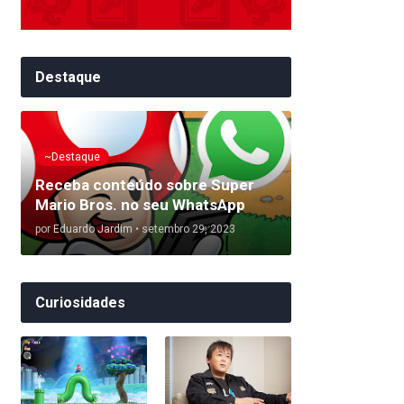
Destaque
~Destaque
Receba conteúdo sobre Super
Mario Bros. no seu WhatsApp
por
Eduardo Jardim
•
setembro 29, 2023
Curiosidades