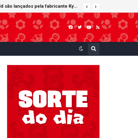
Carrinhos de controle remoto de Mario e Yoshi inspirados em Mario Kart World são lançados pela fabricante Kyosho Egg