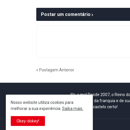
Postar um comentário
Postagem Anterior
It's-a me! Desde 2007, o Reino 
Se você é fã da franquia e de su
Nosso website utiliza cookies para
que está no castelo certo!
melhorar a sua experiência.
Saiba mais.
Okey-dokey!