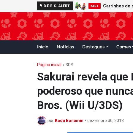
D.E.B.S. ALERT
KART
Início
Notícias
Destaques
Games
Página inicial
3DS
Sakurai revela que
poderoso que nunc
Bros. (Wii U/3DS)
por
Kadu Bonamin
•
dezembro 30, 2013