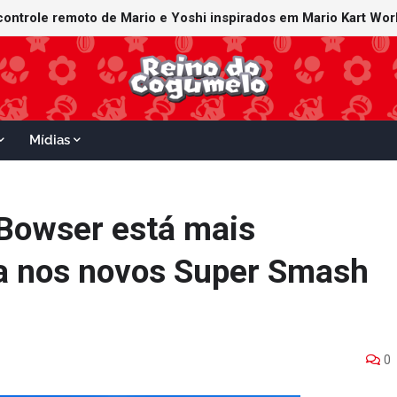
Mídias
 Bowser está mais
a nos novos Super Smash
0