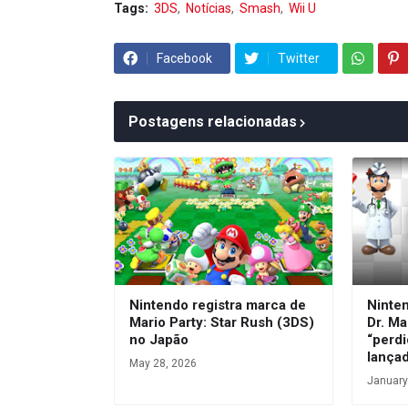
Tags:
3DS
Notícias
Smash
Wii U
Facebook
Twitter
Postagens relacionadas
Nintendo registra marca de
Ninte
Mario Party: Star Rush (3DS)
Dr. Ma
no Japão
“perdi
lança
May 28, 2026
January