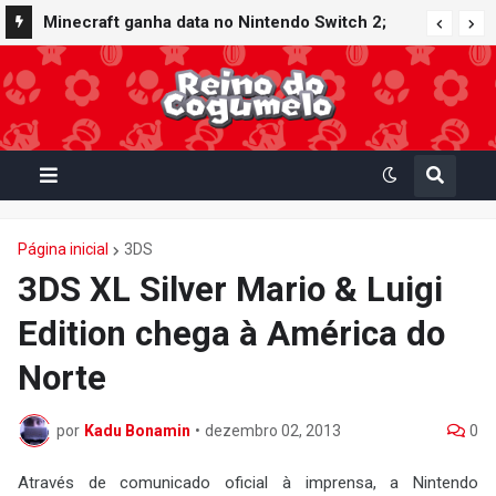
Minecraft ganha data no Nintendo Switch 2;
Super Mario Mash-Up receberá atualização
gráfica exclusiva
Página inicial
3DS
3DS XL Silver Mario & Luigi
Edition chega à América do
Norte
por
Kadu Bonamin
•
dezembro 02, 2013
0
Através de comunicado oficial à imprensa, a Nintendo